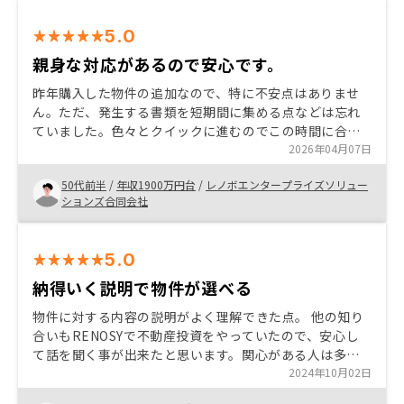
5.0
親身な対応があるので安心です。
昨年購入した物件の追加なので、特に不安点はありませ
ん。ただ、発生する書類を短期間に集める点などは忘れ
ていました。色々とクイックに進むのでこの時間に合わ
せる必要はあると思います。不動産投資は速度感が重要
2026年04月07日
だと上手く思わせてあげて欲しいです。この工夫は必要
50代前半
/
年収1900万円台
/
レノボエンタープライズソリュー
と思います。私自身よりも他に向けた感触です。 節税に
ションズ合同会社
焦点する人に対するより良い運用は知識アップのフォロ
ーがあると良いと思います。
5.0
納得いく説明で物件が選べる
物件に対する内容の説明がよく理解できた点。 他の知り
合いもRENOSYで不動産投資をやっていたので、安心し
て話を聞く事が出来たと思います。関心がある人は多い
と思うので、他の人にもまずは話を聞く事の協力をした
2024年10月02日
いと思います。 もう少し手続きの簡素化と手続きに必要