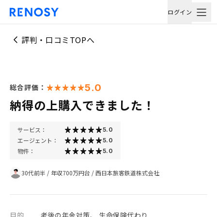
ログイン
評判・口コミTOPへ
5.0
総合評価：
納得の上購入できました！
サービス：
5.0
エージェント：
5.0
物件：
5.0
30代前半
/
年収700万円台
/
西日本旅客鉄道株式会社
目的
老後の年金対策、 生命保険代わり