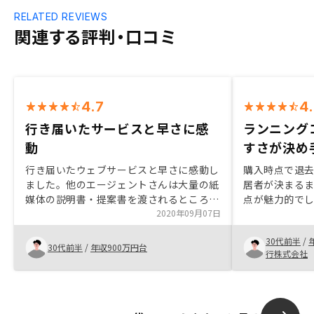
RELATED REVIEWS
関連する評判・口コミ
4.7
4
行き届いたサービスと早さに感
ランニング
動
すさが決め
行き届いたウェブサービスと早さに感動し
購入時点で退
ました。他のエージェントさんは大量の紙
居者が決まる
媒体の説明書・提案書を渡されるところ、
点が魅力的でし
GAさんは重要事項説明以外のほぼ全てが
2020年09月07日
ど、株価のベ
ウェブ上で完結しました。銀行口座開設や
ため、リスク
30代前半
/
火災保険までスマホで出来て、購入までの
した。3000
30代前半
/
年収900万円台
行株式会社
顧客体験がとてもデザインされたものであ
より提案を受
ることを感じました。営業担当の方もとて
差がなく、ラ
も対応が早く、物件選択やシミュレーショ
さが決め手と
ン、リスク説明なども漏れなく説明して頂
利用するより