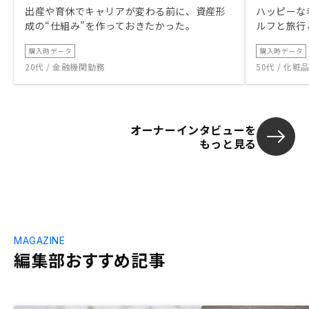
出産や育休でキャリアが変わる前に、資産形
ハッピーな
成の“仕組み”を作っておきたかった。
ルフと旅行
購入時データ
購入時データ
20代 / 金融機関勤務
50代 / 化
オーナーインタビューを
もっと見る
MAGAZINE
編集部おすすめ記事