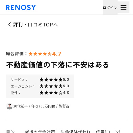
ログイン
評判・口コミTOPへ
4.7
総合評価：
不動産価値の下落に不安はある
サービス：
5.0
エージェント：
5.0
物件：
4.0
30代前半
/
年収700万円台
/
防衛省
目的
老後の年金対策、 生命保険代わり、 信用(ローン)