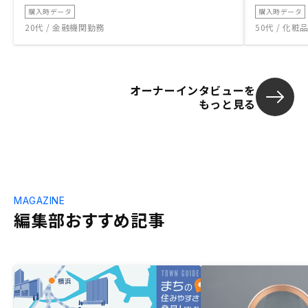
購入時データ
購入時データ
20代 / 金融機関勤務
50代 / 化
オーナーインタビューを
もっと見る
MAGAZINE
編集部おすすめ記事