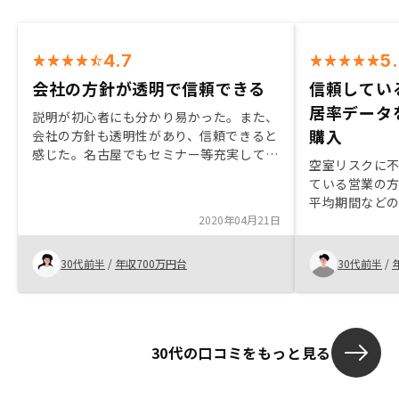
4.7
5
会社の方針が透明で信頼できる
信頼してい
居率データ
説明が初心者にも分かり易かった。また、
購入
会社の方針も透明性があり、信頼できると
感じた。名古屋でもセミナー等充実してい
空室リスクに
れば、なお良い。
ている営業の
平均期間など
2020年04月21日
踏み切りまし
30代前半
/
年収700万円台
30代前半
/
30代の口コミをもっと見る