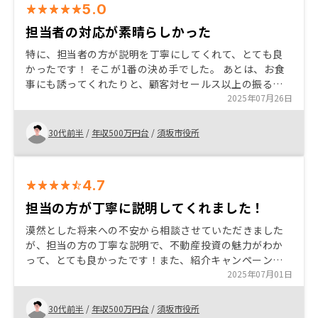
5.0
担当者の対応が素晴らしかった
特に、担当者の方が説明を丁寧にしてくれて、とても良
かったです！ そこが1番の決め手でした。 あとは、お食
事にも誘ってくれたりと、顧客対セールス以上の振る舞
いもしてくれて、大変満足しています。 現在も、気にな
2025年07月26日
る情報があれば逐一発信してくれるので、助かっていま
す。
30代前半
/
年収500万円台
/
須坂市役所
4.7
担当の方が丁寧に説明してくれました！
漠然とした将来への不安から相談させていただきました
が、担当の方の丁寧な説明で、不動産投資の魅力がわか
って、とても良かったです！また、紹介キャンペーンも
あり、他の人にも、紹介したいと思いました。今後とも
2025年07月01日
よろしくお願いします。
30代前半
/
年収500万円台
/
須坂市役所