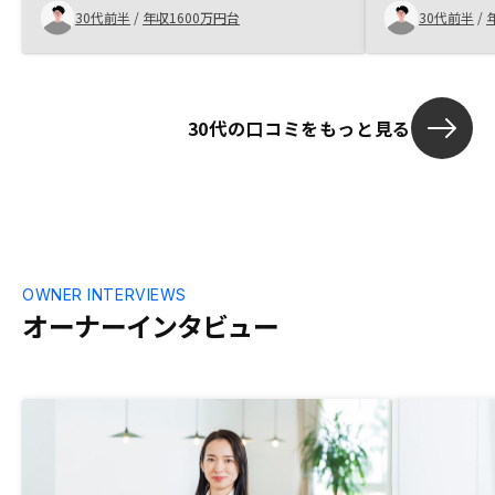
て購入することとしました。 他の不動産
で何度も書類
30代前半
/
年収1600万円台
30代前半
/
会社と比較してないもののRENOSYさんは
かりました。
信用できるところだと思うので、そこはま
ず知人にも伝えています。ポイントサイト
で知るまでGA technologysおよび
RENOSYという会社を知らなかったため、
30代の口コミをもっと見る
もっともっと周知される必要があるとは思
いました。
OWNER INTERVIEWS
オーナーインタビュー