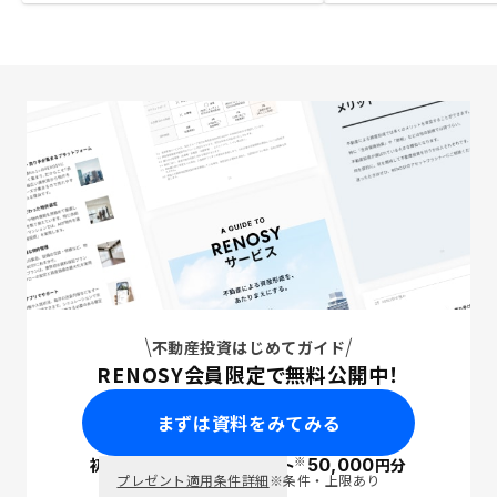
不動産投資はじめてガイド
RENOSY会員限定で無料公開中！
まずは資料をみてみる
※
初回面談で
ポイント
50,000
円分
PayPay
プレゼント適用条件詳細
※条件・上限あり