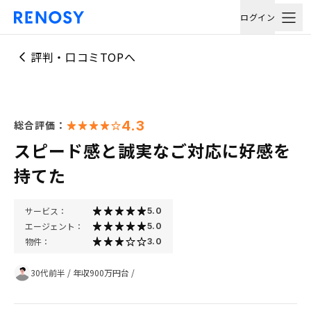
ログイン
評判・口コミTOPへ
4.3
総合評価：
スピード感と誠実なご対応に好感を
持てた
サービス：
5.0
エージェント：
5.0
物件：
3.0
30代前半
/
年収900万円台
/