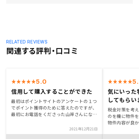
RELATED REVIEWS
関連する評判・口コミ
5.0
5
信用して購入することができた
気にいった
してもらい
最初はポイントサイトのアンケートの１つ
でポイント獲得のために答えたのですが、
税金対策を考え
最初にお電話をくださった山岸さんになん
のを機に物件
となく人柄の良さを覚え、またセールス担
物件内容が良
当でお話くださった谷さんも、どんな質問
2021年12月21日
気に入る物件
でも丁寧に返してくださったため、信用し
ていただきました。 また、購