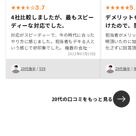
3.7
5
4社比較しましたが、最もスピー
デメリット
ディーな対応でした。
けたので、
対応がスピーディーで、今の時代に合った
担当者がメリ
やり方に感じました。担当者もデキる人と
明頂いたのに
いう感じで好印象でした。 複数の会社さ
化さずに回答
んを比較検討しましたが、最も短い時間で
2022年07月19日
物件の質も理
端的に説明してくれました。忙しい中での
納得出来たた
意思決定にはとても助かりました。物件の
きっかけとす
20代後半
/
559
20代後半
/
流動性が激しいのは理解しますが、一度持
ルや必要な資
ち帰り検討も出来ると良いと思いました。
も、聞いてい
なるので、特
く事前に提供
20代の口コミをもっと見る