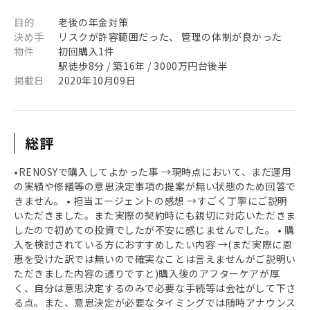
目的
老後の年金対策
決め手
リスクが許容範囲だった、 管理の体制が良かった
物件
初回購入1件
駅徒歩8分 / 築16年 / 3000万円台後半
掲載日
2020年10月09日
総評
•RENOSYで購入してよかった事 →現時点において、まだ運用
の実績や修繕等の意思決定事項の提案が無い状態のため回答で
きません。 • 担当エージェントの感想 →すごく丁寧にご説明
いただきました。また実際の契約時にも親切に対応いただきま
したので初めての投資でしたが不安に感じませんでした。 • 購
入を検討されている方におすすめしたい内容 →(まだ実際に恩
恵を受けた訳では無いので確実なことは言えませんがご説明い
ただきました内容の通りですと)購入後のアフターケアが厚
く、自分は意思決定するのみで必要な手続等は会社がして下さ
る点。また、意思決定が必要なタイミングでは随時アナウンス