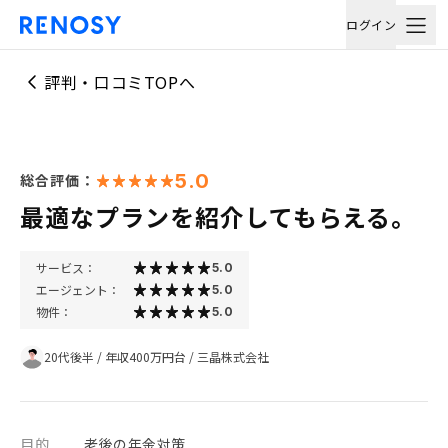
ログイン
評判・口コミTOPへ
5.0
総合評価：
最適なプランを紹介してもらえる。
サービス：
5.0
エージェント：
5.0
物件：
5.0
20代後半
/
年収400万円台
/
三晶株式会社
目的
老後の年金対策