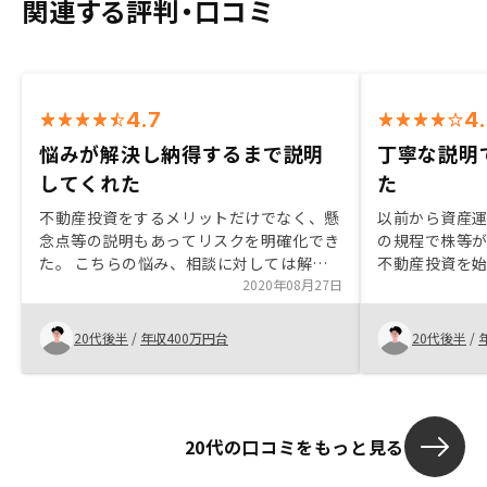
関連する評判・口コミ
4.7
4
悩みが解決し納得するまで説明
丁寧な説明
してくれた
た
不動産投資をするメリットだけでなく、懸
以前から資産
念点等の説明もあってリスクを明確化でき
の規程で株等
た。 こちらの悩み、相談に対しては解
不動産投資を始
決、納得するまで話をしてくれる。 対面
2020年08月27日
RENOSYの
ではなくウェブ面談も活用しており、時間
き、親切な説
を決めればすぐに対応いただける。 その
こともあり、R
20代後半
/
年収400万円台
20代後半
/
場で決めるよう要求されるのではなく、考
えたり判断の決心をする時間をもらえる。
アプリに反映されている収支シミュレーシ
ョン表が、購入時に説明を受けた内容と異
20代の口コミをもっと見る
なる点がありそこの説明が欲しい。またア
プリの機能として、購入時の収支表の内容