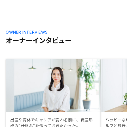
を基準に、現在どれだけの変化があるかを
見れる機能があると良い。
OWNER INTERVIEWS
オーナーインタビュー
出産や育休でキャリアが変わる前に、資産形
ハッピーな
成の“仕組み”を作っておきたかった。
ルフと旅行