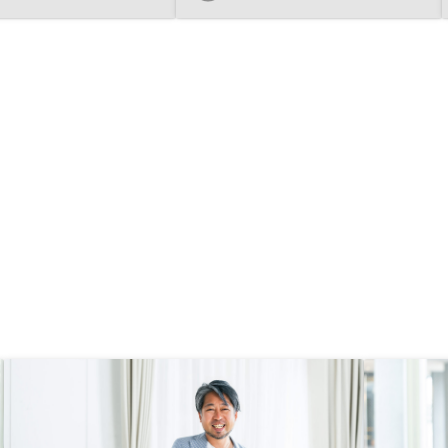
、信用できました。ま
タートすることができました。どち
はじめとする最新の技術で
らかというと国や法の対応範囲てす
効率よくアプローチする
が、全てがデジタルに完結して不動
イルもとても素晴らしい
産の流動性が高まる様な働きかけを
ムーズに不動産投資に踏
期待しております。オーナーアプリ
ができました。
で物件の条件毎に金利や売却リスク
のシミュレーション、その時々で判
断すべき方針を AI がアドバイスし
てくれるような仕組みが出来ると良
いかなと思いました。