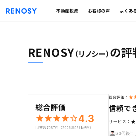
不動産投資
お客様の声
よくあ
RENOSY
の評
（リノシー）
総合評価：
総合評価
信頼で
4.3
サービス：
回答数7087件（2026年08月現在）
30代後半