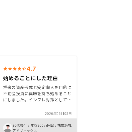
4.7
始めることにした理由
将来の資産形成と安定収入を目的に
不動産投資に興味を持ち始めること
にしました。インフレ対策としての
有効性を考慮し、紹介された物件の
立地や需要の安定性を確認したうえ
2026年06月05日
で購入を決断しました。自分は先輩
からの紹介で始めましたが、知り合
30代後半
/
年収800万円台
/
株式会社
いに相談できる相手がいると良いと
アドヴィックス