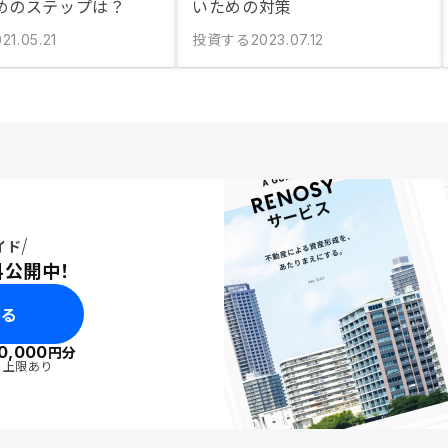
めのステップは？
いための対策
投資する
21.05.21
2023.07.12
イド
料公開中！
みる
0,000
円分
・上限あり