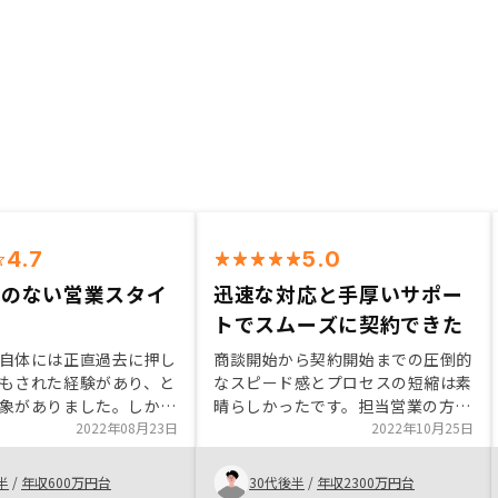
4.7
5.0
りのない営業スタイ
迅速な対応と手厚いサポー
力
トでスムーズに契約できた
自体には正直過去に押し
商談開始から契約開始までの圧倒的
もされた経験があり、と
なスピード感とプロセスの短縮は素
象がありました。しかし
晴らしかったです。担当営業の方も
Yさんは押し売りをする事は
2022年08月23日
押し売り感がなく、親身に契約オペ
2022年10月25日
、不動産投資をなぜすべ
レーションを対処していただきまし
に丁寧な説明をしてくだ
たのでスムーズにオーナーとしてス
半
/
年収600万円台
30代後半
/
年収2300万円台