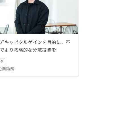
の”キャピタルゲインを目的に、不
でより戦略的な分散投資を
ータ
IT企業勤務