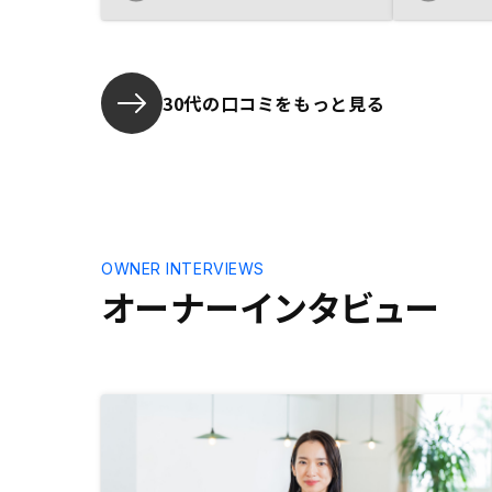
質問に対する回答の根拠が軽い、例
さったので
えば35年後に現状の家賃が維持で
た、AIを
きるかどうかに対して、35年前の
優良物件に
建物を参考にしています等
企業のスタ
と思い、ス
30代の口コミをもっと見る
み込むこと
OWNER INTERVIEWS
オーナーインタビュー