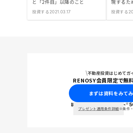
と「2件目」以降のこと
現するた
投資する
投資する
2021.03.17
20
不動産投資はじめてガ
RENOSY会員限定で無
まずは資料をみて
※
初回面談で
ポイント
5
PayPay
プレゼント適用条件詳細
※条件