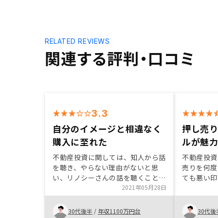
RELATED REVIEWS
関連する評判・口コミ
3.3
自分のイメージと相違なく
押し売
購入に至れた
ルが魅
不動産投資に関しては、知人から話
不動産投資
を聴き、やらない理由がないと思
売りを何度
い、リノシーさんの話を聴くことに
ても悪い印
なりました。当然リスクはあります
2021年05月28日
RENOS
が、私のイメージと相違しなかった
決してなく
ため購入に至りました。こちら側の
きかを中心
30代後半
/
年収1100万円台
30代後