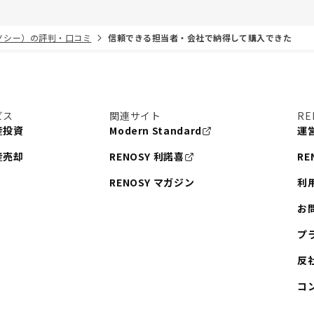
リノシー）の評判・口コミ
信頼できる担当者・会社で納得して購入できた
ビス
関連サイト
RE
産投資
Modern Standard
運
産売却
RENOSY 利諾喜
RE
RENOSY マガジン
利
お
プ
反
コ