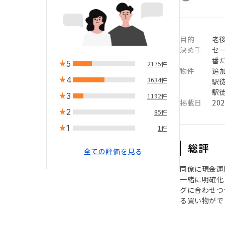
目的
老
決め手
セ
番
5
2175件
物件
追
4
3634件
駅徒
駅徒
3
1192件
掲載日
20
2
85件
1
1件
総評
全ての評価を見る
同僚に現金運
一緒に明確化
グに合わせつ
る買い物がで