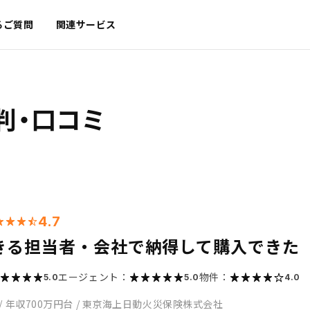
るご質問
関連サービス
判・口コミ
4.7
きる担当者・会社で納得して購入できた
エージェント：
物件：
5.0
5.0
4.0
/
年収700万円台
/
東京海上日動火災保険株式会社