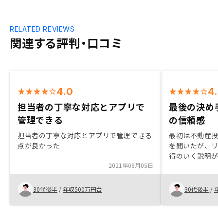
RELATED REVIEWS
関連する評判・口コミ
4.0
4
担当者の丁寧な対応とアプリで
最後の決め
管理できる
の信頼感
担当者の丁寧な対応とアプリで管理できる
最初は不動産
点が良かった
を聞いたが、
得のいく説明
2021年08月05日
することにし
素人質問に対
さり、最後は
30代後半
/
年収500万円台
30代後半
/
で購入を決断