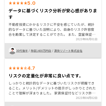
5.0
データに基づくリスク分析が安心感がありま
す
不動産投資にかかるリスクに不安を感じていたが、統計
的なデータに基づいた説明により、自身のリスク許容度
合を勘案して決定することができた。 また、空室保証な
どリスク許容度に応じたシステムの充実度合いも良かっ
2023年06月01日
た。
30代後半
/
年収1400万円台
/
湯快リゾート株式会社
4.7
リスクの定量化が非常に良い点です。
しっかりと統計的なデータに基づいたリスクが把握でき
ること。メリット/デメリットの提示がしっかりとされた
ことで理解が深まりました。 家賃保証付などリスク許容
度に応じたプランが選択できるのも良かった点かと思い
2023年04月02日
ます。