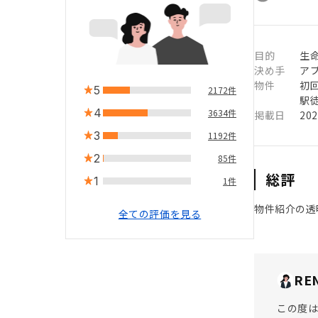
目的
生命
決め手
ア
物件
初
5
2172件
駅徒
4
3634件
掲載日
20
3
1192件
2
85件
総評
1
1件
物件紹介の透
全ての評価を見る
RE
この度は