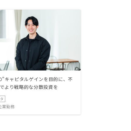
の”キャピタルゲインを目的に、不
でより戦略的な分散投資を
ータ
IT企業勤務