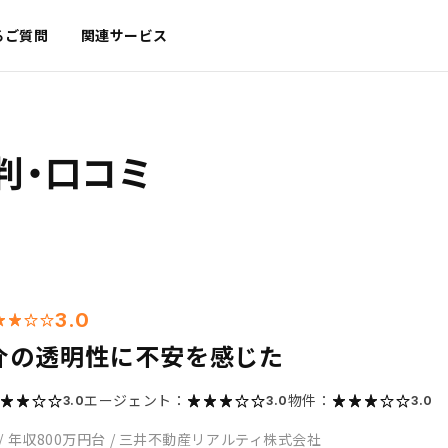
るご質問
関連サービス
判・口コミ
3.0
介の透明性に不安を感じた
エージェント：
物件：
3.0
3.0
3.0
/
年収800万円台
/
三井不動産リアルティ株式会社