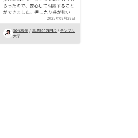
らったので、安心して相談すること
ができました。押し売り感が強い営
業は苦手なのですが、自分のペース
2025年08月28日
で検討させてもらえたので好感が持
30代後半
/
年収500万円台
/
テンプル
てました。 リノシーの物件はアプ
大学
リで管理でき、ハイテクな機能も時
代に合っていると感じました。