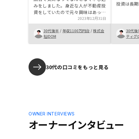
投資は長期
みをしました。身近な人が不動産投
クを分散さ
資をしていたので元々興味はあった
いていくこ
ものの、地価高騰等で漠然と今じゃ
2023年12月31日
た。 RENOSYでの購入を決めた理
ない気がしておりました。 円安や
由は、以下
30代後半
/
年収1100万円台
/
株式会
30代後
インフレ等先行き不透明な部分が
です。 物
社IDOM
ティグ
多々あったので、投資の選択の一つ
ーズにマッ
として決めました。特になし
る 運営体
ロパティマ
資家向けの
30代の口コミをもっと見る
投資物件の
ムーズである 不動産投資は
夕にはでき
築いていけ
手に入れら
RENOS
った事業者
OWNER INTERVIEWS
ます。
オーナーインタビュー