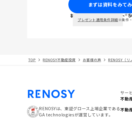
まずは資料をみて
※
初回面談で
ポイント
5
PayPay
プレゼント適用条件詳細
※条件
TOP
RENOSY不動産投資
お客様の声
RENOSY（
サー
不動
RENOSYは、東証グロース上場企業である
不動
GA technologiesが運営しています。