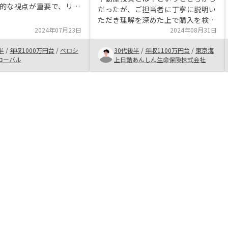
的な視点が重要で、リス
だったが、ご担当者に丁寧に説明い
せながら着実に資産を築
ただき理解を深めた上で購入を検討
とが大切だと考えまし
2024年07月23日
することができた。 アナログな領
2024年08月31日
域が多い不動産業界において、デジ
の点が魅力的だったから
半
/
年収1000万円台
/
ベロシ
30代後半
/
年収1100万円台
/
東京海
タル化が進んでいる点がRENOSYを
件の質が高く、入居者ニ
ローバル
上日動あんしん生命保険株式会社
選んだ要因となった。早めに費用の
チした改修がなされてい
シミュレーションうぃ出していただ
制が整備されており、プ
いた方がいいと思った。
ネジメントが手厚い 投
サポートが充実している
流動性が高く、売却がス
一朝一
ませんが、着実に資産を
ば、将来の経済的自由を
れると思います。
Yのようなサポート体制の整
を選ぶことをおすすめし