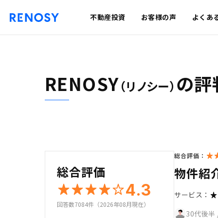
不動産投資
お客様の声
よくあ
RENOSY
の評
（リノシー）
総合評価：
総合評価
物件紹
4.3
サービス：
回答数7084件（2026年08月現在）
30代後半