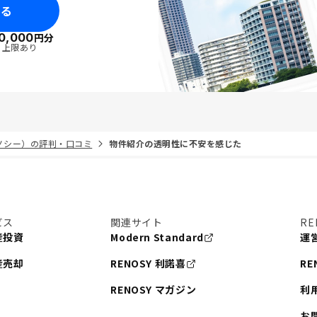
みる
0,000
円分
・上限あり
リノシー）の評判・口コミ
物件紹介の透明性に不安を感じた
ビス
関連サイト
RE
産投資
Modern Standard
運
産売却
RENOSY 利諾喜
RE
RENOSY マガジン
利
お