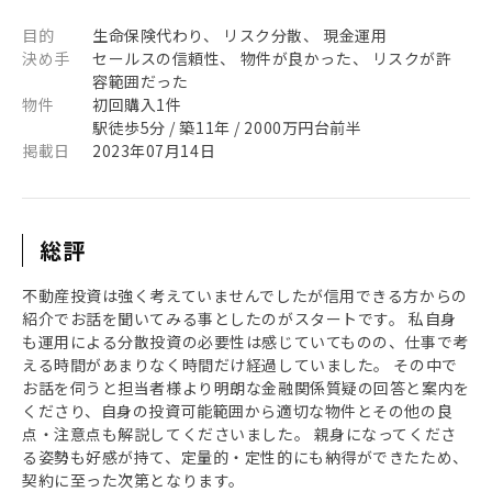
目的
生命保険代わり、 リスク分散、 現金運用
決め手
セールスの信頼性、 物件が良かった、 リスクが許
容範囲だった
物件
初回購入1件
駅徒歩5分 / 築11年 / 2000万円台前半
掲載日
2023年07月14日
総評
不動産投資は強く考えていませんでしたが信用できる方からの
紹介でお話を聞いてみる事としたのがスタートです。 私自身
も運用による分散投資の必要性は感じていてものの、仕事で考
える時間があまりなく時間だけ経過していました。 その中で
お話を伺うと担当者様より明朗な金融関係質疑の回答と案内を
くださり、自身の投資可能範囲から適切な物件とその他の良
点・注意点も解説してくださいました。 親身になってくださ
る姿勢も好感が持て、定量的・定性的にも納得ができたため、
契約に至った次第となります。