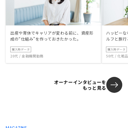
出産や育休でキャリアが変わる前に、資産形
ハッピーな
成の“仕組み”を作っておきたかった。
ルフと旅行
購入時データ
購入時データ
20代 / 金融機関勤務
50代 / 化
オーナーインタビューを
もっと見る
MAGAZINE