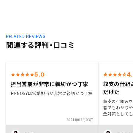
RELATED REVIEWS
関連する評判・口コミ
5.0
4
担当営業が非常に親切かつ丁寧
収支の仕組
だけた
RENOSYは営業担当が非常に親切かつ丁寧
収支の仕組み
者でもわかりや
金対策として
2021年02月03日
産投資が効果
ク分散を含め
です。