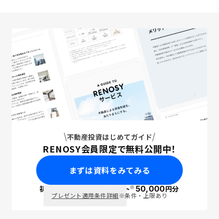
不動産投資はじめてガイド
RENOSY会員限定で無料公開中！
まずは資料をみてみる
※
初回面談で
ポイント
50,000
円分
PayPay
プレゼント適用条件詳細
※条件・上限あり