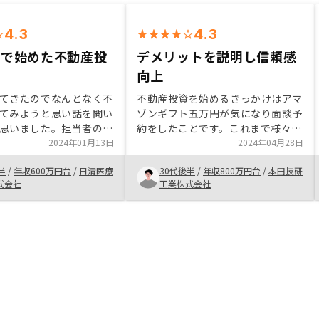
4.3
4.3
位で始めた不動産投
デメリットを説明し信頼感
向上
てきたのでなんとなく不
不動産投資を始めるきっかけはアマ
てみようと思い話を聞い
ゾンギフト五万円が気になり面談予
思いました。担当者の方
約をしたことです。これまで様々な
かりやすく、不動産の事
2024年01月13日
投資をしてきており、不動産投資に
2024年04月28日
明してもらえたのでチャ
も興味がありました。購入の決断理
半
/
年収600万円台
/
日清医療
30代後半
/
年収800万円台
/
本田技研
みようと思い購入までい
由は投資対象としてメリットを感
式会社
工業株式会社
初に欲しかった物件が契
じ、デメリットを含めた説明をいた
ったのでキープ的なのが
だけたことです。
かります