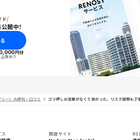
イド
料公開中！
みる
0,000
円分
・上限あり
リノシー）の評判・口コミ
ゴリ押しの営業がなくて良かった。リスク説明も丁
ビス
関連サイト
RE