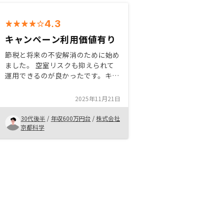
4.3
キャンペーン利用価値有り
節税と将来の不安解消のために始め
ました。 空室リスクも抑えられて
運用できるのが良かったです。キャ
ンペーンで初期費用も減って、開始
できたので、貯金を、減らすことな
2025年11月21日
く投資がスタートできました。 物
件もいくつか提案してもらい、自分
30代後半
/
年収600万円台
/
株式会社
のあったものを選べて良かったで
京都科学
す。