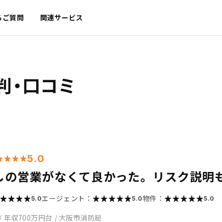
るご質問
関連サービス
判・口コミ
5.0
しの営業がなくて良かった。リスク説明
エージェント：
物件：
5.0
5.0
5.0
/
年収700万円台
/
大阪市消防局