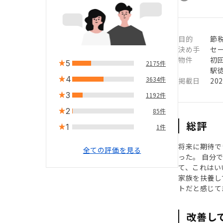
目的
節
決め手
セ
物件
初
5
2175件
駅徒
4
3634件
掲載日
20
3
1192件
2
85件
総評
1
1件
将来に期待で
全ての評価を見る
った。 自分
て、これはい
家族を扶養し
トだと感じて
改善し