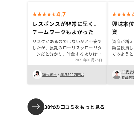
4.7
レスポンスが非常に早く、
興味本
チームワークもよかった
資
リスクがあるのではないかと不安で
資産が増え
したが、長期のローリスクローリタ
動産投資し
ーンだと分かり、貯金するよりは増
てみようと
えるなと思い購入しました。知人が
2021年01月25日
の説明がわ
元GAクライアントからのGAの社員
を丁寧に説
30代後
であることが何より信用できまし
レンジして
30代後半
/
年収800万円台
食品株
た。サポートメンバーの3人の方の
きました最
レスポンスが非常に早く、チームワ
約できなか
ークの良さもすごく良かったです。
できたら助
RENOSYのことではないのですが、
もっと書類が電子化すればいいのに
30代の口コミをもっと見る
と思いました。普通より格段に少な
いとは思いますが、書くものが本当
に多いと、、、。