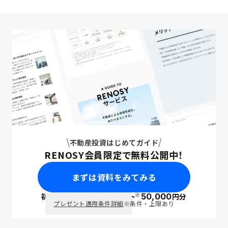
不動産投資はじめてガイド
RENOSY会員限定で無料公開中！
まずは資料をみてみる
※
初回面談で
ポイント
50,000
円分
PayPay
プレゼント適用条件詳細
※条件・上限あり