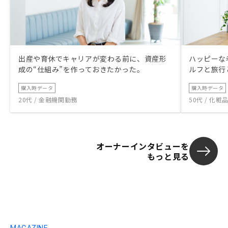
出産や育休でキャリアが変わる前に、資産形
ハッピーな
成の“仕組み”を作っておきたかった。
ルフと旅行
購入時データ
購入時データ
20代 / 金融機関勤務
50代 / 化
オーナーインタビューを
もっと見る
MAGAZINE