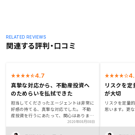
RELATED REVIEWS
関連する評判・口コミ
4.7
4
真摯な対応から、不動産投資へ
リスクを定
のためらいを払拭できた
が大切
担当してくださったエージェントは非常に
リスクを定量
好感の持てる、真摯な対応でした。 不動
思います。更
産投資を行うにあたって、関心はありまし
たが、不確定要素も多く、実際の投資には
2020年08月08日
二の足を踏んでいました。 担当のエージ
ェントさんは、その不確定要素（将来にお