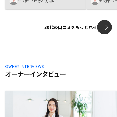
30代前半
/
年収500万円台
30代前半
/
ける物件および家賃の下落、自然災害のリ
スク、空室リスクや諸経費を厳しめに見た
場合のキャッシュフロー等）に対して全て
誠実に回答をくれました。 その結果、不
30代の口コミをもっと見る
動産投資は「めちゃくくちゃ儲かるもの」
ではないにせよ、「比較的堅実な投資」で
あると判断できました。私は初心者であ
り、かつアナログなタイプなので、資料を
冊子でもらいたかったです。
OWNER INTERVIEWS
オーナーインタビュー