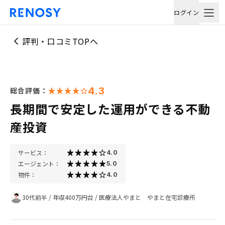
ログイン
評判・口コミTOPへ
4.3
総合評価：
長期間で安定した運用ができる不動
産投資
サービス：
4.0
エージェント：
5.0
物件：
4.0
30代前半
/
年収400万円台
/
医療法人やまと やまと在宅診療所