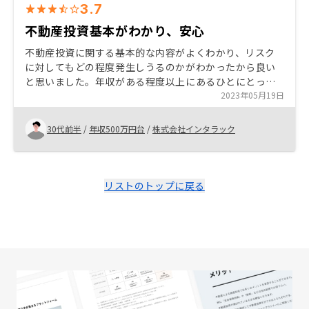
3.7
不動産投資基本がわかり、安心
不動産投資に関する基本的な内容がよくわかり、リスク
に対してもどの程度発生しうるのかがわかったから良い
と思いました。年収がある程度以上にあるひとにとって
は特にメリットが大きいんだなと感じました。購入手続
2023年05月19日
きが大変でしたが、サポートがあり助かりました。 もう
少し購入におけるフローや時間感などが前もってわかる
30代前半
/
年収500万円台
/
株式会社インタラック
とありがたい
リストのトップに戻る