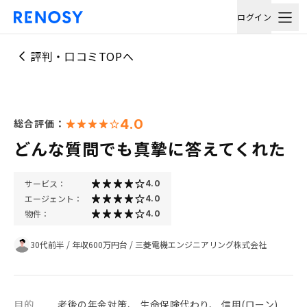
ログイン
評判・口コミTOPへ
4.0
総合評価：
どんな質問でも真摯に答えてくれた
サービス：
4.0
エージェント：
4.0
物件：
4.0
30代前半
/
年収600万円台
/
三菱電機エンジニアリング株式会社
目的
老後の年金対策、 生命保険代わり、 信用(ローン)