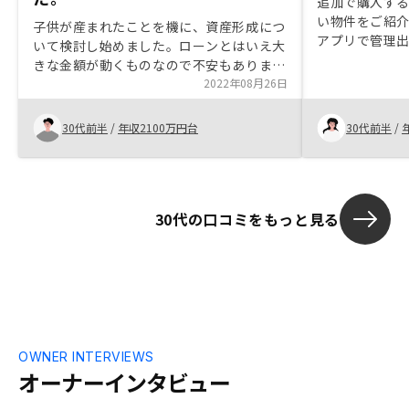
追加で購入す
い物件をご紹
子供が産まれたことを機に、資産形成につ
アプリで管理
いて検討し始めました。ローンとはいえ大
っています。
きな金額が動くものなので不安もありまし
に聞けるので安
たが、年金効果や保険効果など、複数の用
2022年08月26日
貯蓄していた
途があることや賃貸需要の強いエリアに絞
で効率良く運
っていることなどわかりやすく説明いただ
30代前半
/
年収2100万円台
30代前半
/
き、決めることが出来ました。
30代の口コミをもっと見る
OWNER INTERVIEWS
オーナーインタビュー