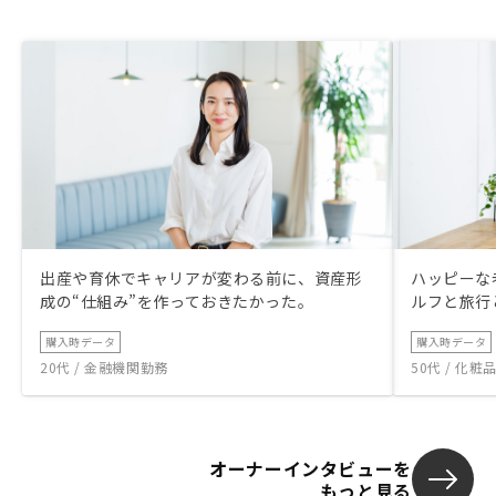
出産や育休でキャリアが変わる前に、資産形
ハッピーな
成の“仕組み”を作っておきたかった。
ルフと旅行
購入時データ
購入時データ
20代 / 金融機関勤務
50代 / 化
オーナーインタビューを
もっと見る