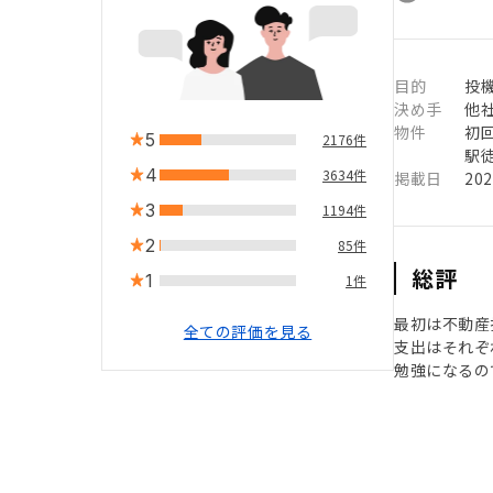
目的
投
決め手
他
物件
初
5
2176件
駅徒
4
3634件
掲載日
20
3
1194件
2
85件
総評
1
1件
最初は不動産
全ての評価を見る
支出はそれぞ
勉強になるの