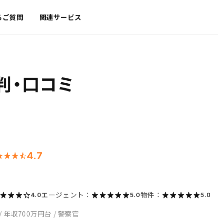
るご質問
関連サービス
判・口コミ
4.7
エージェント：
物件：
4.0
5.0
5.0
/
年収700万円台
/
警察官