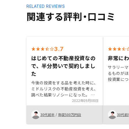
RELATED REVIEWS
関連する評判・口コミ
3.7
はじめての不動産投資なの
非常に
で、半分勢いで契約しまし
サラリーマ
た
るものがほ
投資業につ
今後の投資をする品を考えた時に、
った部分が
ミドルリスクの不動産投資を考え、
NISA以
調べた結果リノシーになった。 中
に、がんの
古ワンルームマンションで、投資に
2022年09月08日
あると聞き
失敗してもリカバリーできる価格帯
た。
だったため。FXなども考慮した
30代前半
/
年収500万円台
30代前
が、ハイリスクだった。他の不動産
投資会社も調べたが価格帯やリスク