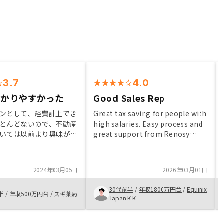
3.7
4.0
わかりやすかった
Good Sales Rep
ンとして、経費計上でき
Great tax saving for people with
とんどないので、不動産
high salaries. Easy process and
いては以前より興味があ
great support from Renosy
非常に大きい。つみたて
Sales Representatives.
外の投資を考えている時
保障も確保できる団信も
2024年03月05日
2026年03月01日
非常にメリットに感じ
30代前半
/
年収1800万円台
/
Equinix
半
/
年収500万円台
/
スギ薬局
Japan K K