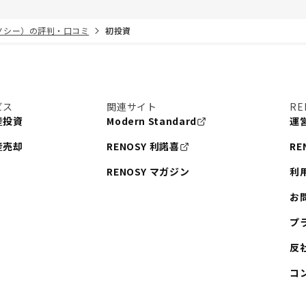
リノシー）の評判・口コミ
初投資
ビス
関連サイト
RE
産投資
Modern Standard
運
産売却
RENOSY 利諾喜
RE
RENOSY マガジン
利
お
プ
反
コ