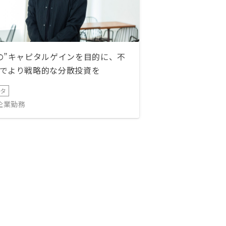
の”キャピタルゲインを目的に、不
でより戦略的な分散投資を
ータ
IT企業勤務