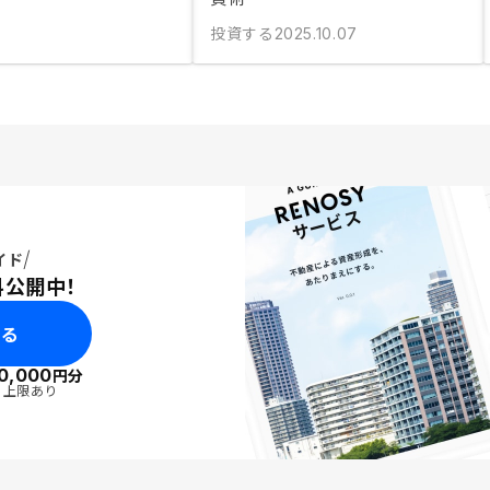
投資する
2025.10.07
イド
料公開中！
みる
0,000
円分
・上限あり