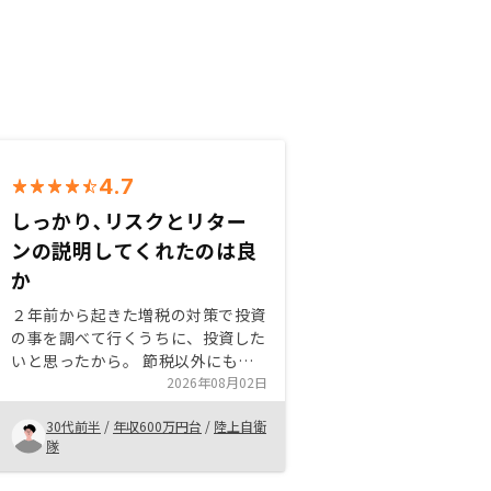
4.7
しっかり､リスクとリター
ンの説明してくれたのは良
か
２年前から起きた増税の対策で投資
の事を調べて行くうちに、投資した
いと思ったから。 節税以外にも、
今後の資産運用の観点からやらない
2026年08月02日
理由がなかった。 これを境に投資
30代前半
/
年収600万円台
/
陸上自衛
の事を勉強したいと思った。 ただ
隊
し、この国においては投資のことに
ついて理解が追いついてないため、