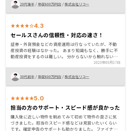
簡単になる点が良かった。
20代後半
/
年収600万円台
/
株式会社リコー
4.3
セールスさんの信頼性・対応の速さ！
証券・外貨預金などの資産運用は行なっていたが、不動
産投資の経験はなかった。 あまり知識もなく、勝手に不
動産投資をするのは難しい。 分からないから触れないよ
うにしてたが、セールスさんのリスクも含めた丁寧な説
2023年05月17日
明もあり、安心して投資する決断をできた。 不動産投資
の特徴・他投資との比較が1枚にまとまっているようなも
30代前半
/
年収600万円台
/
株式会社リコー
のがあると、それだけを見返せば良い。
5.0
担当の方のサポート・スピード感が良かった
購入後に近しい物件を眺めてみて初めて物件の良さに気
づきました。担当のスピード感などは見習いたいくらい
です。確定申告のサポートも助かりました。 ファイナン