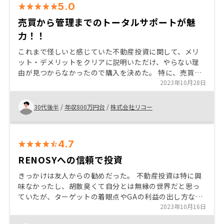
5.0
売買から管理までのトータルサポートが魅
力！！
これまで怪しいと感じていた不動産投資に関して、メリ
ット・デメリットをクリアに説明いただけ、やらない理
由が見つからなかったので購入を決めた。 特に、売買だ
けでなく、管理も自社内で実施している点(数十年管理す
2023年10月28日
るにあたり良くないものは薦めるはずがないこと)が最も
信頼を置けると感じた。
30代後半
/
年収800万円台
/
株式会社リコー
4.7
RENOSYへの信頼で投資
きっかけは友人からの勧めだった。 不動産投資は特に興
味なかったし、胡散臭くて自分とは無縁の世界だと思っ
ていたが、ターゲットの着眼点やGAの利益の出し方など
が面白かったので、やり方のうまさに惹かれ投資にチャ
2023年10月16日
レンジしてみた。 あとは、物件管理をRENOSYに任せて