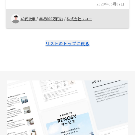
シャルプランニングの相談サービスがあると入り口のハ
2020年05月07日
ードルがさらに下がり、購入後には長期レンジでの付き
合いになれると思います。
40代後半
/
年収800万円台
/
株式会社リコー
リストのトップに戻る