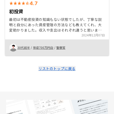
4.7
初投資
最初は不動産投資の知識もない状態でしたが、丁寧な説
明と自分にあった資産管理の方法なども教えてくれ、大
変助かりました。収入や支出はそれぞれ違うと思います
が、現在の資産や投資内容を伝えることにより、適正な
2024年12月07日
物件を紹介してもらえました。話を聞くだけでも勉強に
なるので、面談だけでもお勧めします。
30代前半
/
年収700万円台
/
警察官
リストのトップに戻る