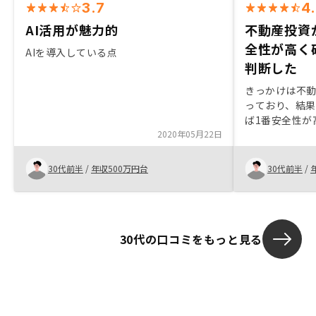
3.7
4
AI活用が魅力的
不動産投資
全性が高く
AIを導入している点
判断した
きっかけは不
っており、結
ば1番安全性が
2020年05月22日
断した。REN
方がとても丁
付き合いして
30代前半
/
年収500万円台
30代前半
/
が大きい。常
らから見れる
た。
30代の口コミをもっと見る