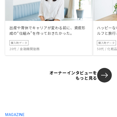
出産や育休でキャリアが変わる前に、資産形
ハッピーな
成の“仕組み”を作っておきたかった。
ルフと旅行
購入時データ
購入時データ
20代 / 金融機関勤務
50代 / 化
オーナーインタビューを
もっと見る
MAGAZINE