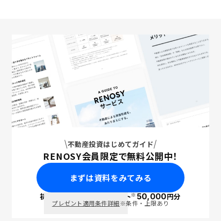
不動産投資はじめてガイド
RENOSY会員限定で無料公開中！
まずは資料をみてみる
※
初回面談で
ポイント
50,000
円分
PayPay
プレゼント適用条件詳細
※条件・上限あり