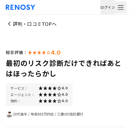
ログイン
評判・口コミTOPへ
4.0
総合評価：
最初のリスク診断だけできればあと
はほったらかし
サービス：
4.0
エージェント：
4.0
物件：
4.0
20代後半
/
年収800万円台
/
三菱UFJ信託銀行