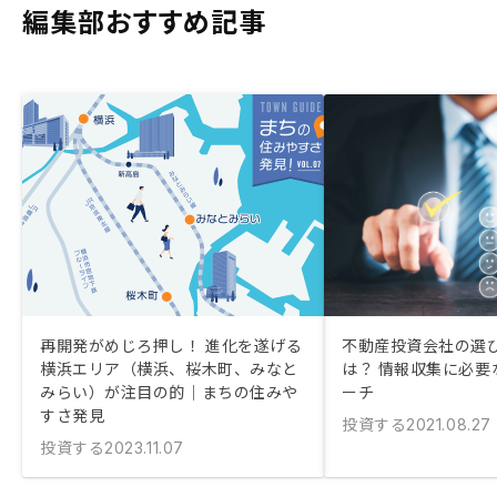
編集部おすすめ記事
再開発がめじろ押し！ 進化を遂げる
不動産投資会社の選
横浜エリア（横浜、桜木町、みなと
は？ 情報収集に必要
みらい）が注目の的｜まちの住みや
ーチ
すさ発見
投資する
2021.08.27
投資する
2023.11.07