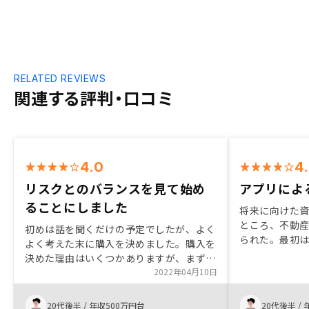
RELATED REVIEWS
関連する評判・口コミ
4.0
4
リスクとのバランスを見て始め
アプリによ
ることにしました
将来に向けた
ところ、不動
初めは話を聞くだけの予定でしたが、よく
られた。最初
よく考えた末に購入を決めました。購入を
いたが、不動
決めた理由はいくつかありますが、まずは
ットや、デメ
リスクヘッジがきちんとされている点で
2022年04月10日
ットの点につ
す。不動産のラインナップもどれも金融機
システムなど
関の与信を通過するために厳正されている
20代後半
/
年収500万円台
20代後半
/