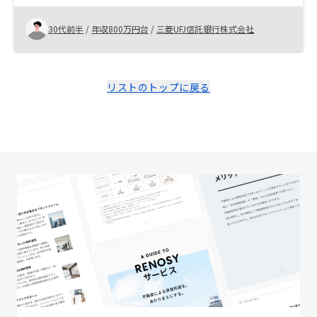
価格は少々割高と感じましたが、契約させていただくこ
ととしました。 物件価格の手頃感
30代前半
/
年収800万円台
/
三菱UFJ信託銀行株式会社
リストのトップに戻る