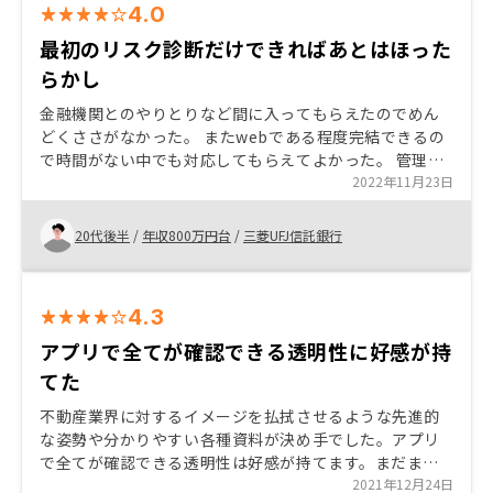
4.0
最初のリスク診断だけできればあとはほった
らかし
金融機関とのやりとりなど間に入ってもらえたのでめん
どくささがなかった。 またwebである程度完結できるの
で時間がない中でも対応してもらえてよかった。 管理プ
ランなどがしっかりしていて安心できた。 質問にすぐに
2022年11月23日
答えてもらえた 物件を決定するまでの時間が短い点だけ
残念
20代後半
/
年収800万円台
/
三菱UFJ信託銀行
4.3
アプリで全てが確認できる透明性に好感が持
てた
不動産業界に対するイメージを払拭させるような先進的
な姿勢や分かりやすい各種資料が決め手でした。アプリ
で全てが確認できる透明性は好感が持てます。まだまだ
若い会社だとは思いますが、将来性も感じるため、物件
2021年12月24日