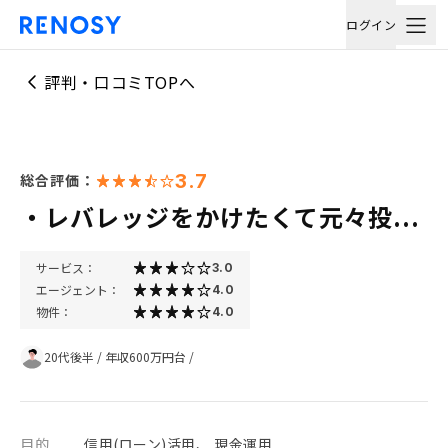
ログイン
評判・口コミTOPへ
3.7
総合評価：
・レバレッジをかけたくて元々投...
サービス：
3.0
エージェント：
4.0
物件：
4.0
20代後半
/
年収600万円台
/
目的
信用(ローン)活用、 現金運用