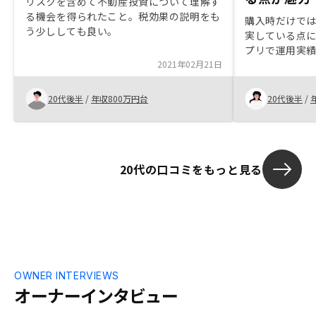
リスクを含めて不動産投資について理解す
る機会を得られたこと。税効果の説明をも
購入時だけで
う少ししても良い。
実している点
プリで運用実
2021年02月21日
ションの提案
ました。
20代後半
/
年収800万円台
20代後半
/
20代の口コミをもっと見る
OWNER INTERVIEWS
オーナーインタビュー