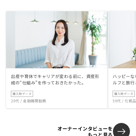
出産や育休でキャリアが変わる前に、資産形
ハッピーな
成の“仕組み”を作っておきたかった。
ルフと旅行
購入時データ
購入時データ
20代 / 金融機関勤務
50代 / 化
オーナーインタビューを
もっと見る