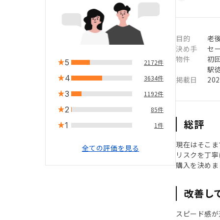
目的
老後
決め手
セ
物件
初
5
2172件
駅徒
4
3634件
掲載日
20
3
1192件
2
85件
総評
1
1件
現在はそこま
全ての評価を見る
リスクを丁寧
購入を決めま
改善し
スピード感が