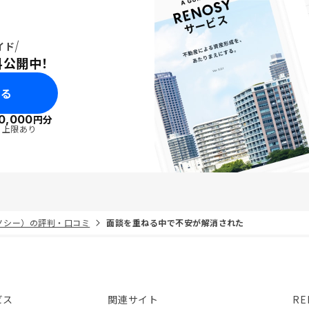
イド
料公開中！
みる
0,000
円分
・上限あり
リノシー）の評判・口コミ
面談を重ねる中で不安が解消された
ビス
関連サイト
RE