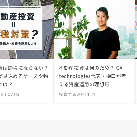
資は節税にならない？
不動産投資は何のため？ GA
が見込めるケースや物
technologies代表・樋口が考
とは？
える資産運用の理想形
投資する
026.07.03
2021.11.11