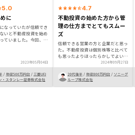
5.0
4.7
ために
不動投資の始めた方から管
理の仕方までとてもスムー
になっていたが信頼でき
ズ
ないと不動産投資を始め
っていました。今回、説
信頼できる営業の方と企業だと思っ
やすく物件も良かったた
た。不動産投資は個別株等と比べて
りました。リスク分散や
も思ったよりほったらかしでよいの
産形成として、前向きに
2023年05月04日
だと思った。 資産管理や必要な手
2024年09月27日
とができました。
続きがスムーズでアプリも使いやす
半
/
年収500万円台
/
三菱UFJ
20代後半
/
年収800万円台
/
ソニーグ
いと思う。 リスクはきちんと理解
ン・スタンレー証券株式会社
ループ株式会社
しつつも早めにやっておいたほうが
良いと思ったので始めた。