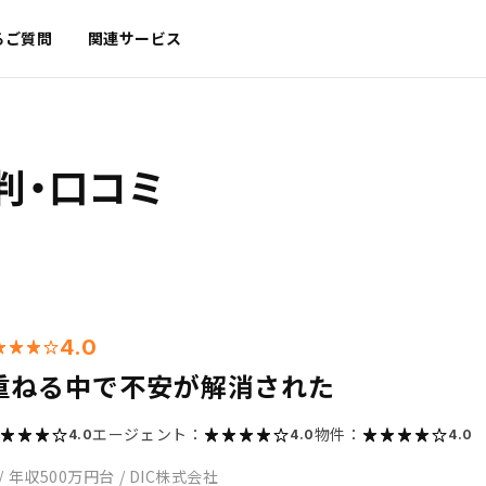
るご質問
関連サービス
判・口コミ
4.0
重ねる中で不安が解消された
エージェント：
物件：
4.0
4.0
4.0
/
年収500万円台
/
DIC株式会社