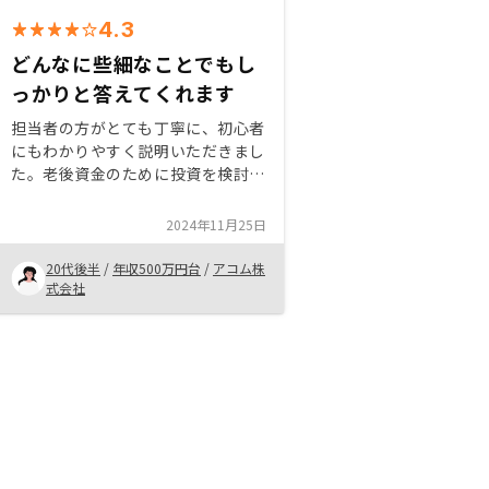
4.3
どんなに些細なことでもし
っかりと答えてくれます
担当者の方がとても丁寧に、初心者
にもわかりやすく説明いただきまし
た。老後資金のために投資を検討し
ていたのですが、貯蓄の場合・積立
NISAなどの投資の場合・不動産投
2024年11月25日
資の場合、それぞれにかかる費用を
比較しながらでしたので、非常に理
20代後半
/
年収500万円台
/
アコム株
解しやすかったです。どんな小さな
式会社
質問でも、些細なことでも、こちら
の知識が無いことを全く馬鹿にする
ことなく、寄り添って丁寧にお答え
いただけます。無理な押し売りも無
く、この担当者さまにならお任せし
たい！と思えました。