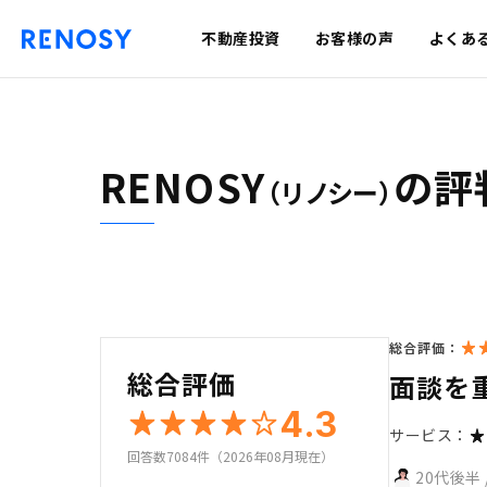
不動産投資
お客様の声
よくあ
RENOSY
の評
（リノシー）
総合評価：
総合評価
面談を
4.3
サービス：
回答数7084件（2026年08月現在）
20代後半