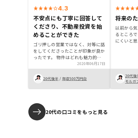
4.3
不安点にも丁寧に回答して
将来の
くださり、不動産投資を始
以前から気
めることができた
るところで
にくいと思
ゴリ押しの営業ではなく、対等に話
明もわかり
をしてくださったことが印象が良か
め契約に至
ったです。 物件はどれも魅力的で
これから資
した。 契約前不安になりたくさん
2020年06月17日
検討するこ
のことを質問しましたが、いつも丁
20代後
寧に回答してくださり、また対面で
20代後半
/
年収500万円台
モルガ
の回答も提案してくださりと納得し
て購入が出来ました。・事務能力。
営業は良いが事務が心配。 ・シュ
ミレーションのサイトの条件が個人
でいじれるようになると嬉しいで
20代の口コミをもっと見る
す！（特に金利とか）