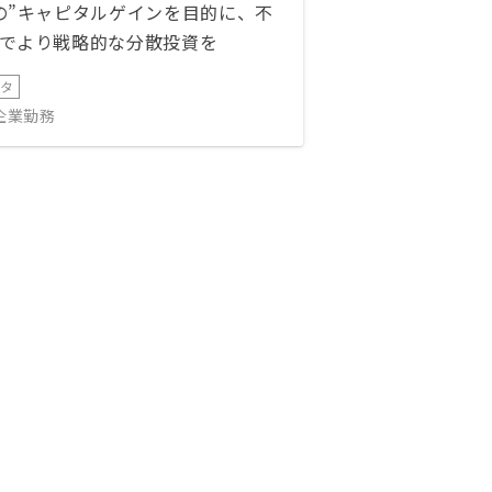
の”キャピタルゲインを目的に、不
でより戦略的な分散投資を
ータ
IT企業勤務