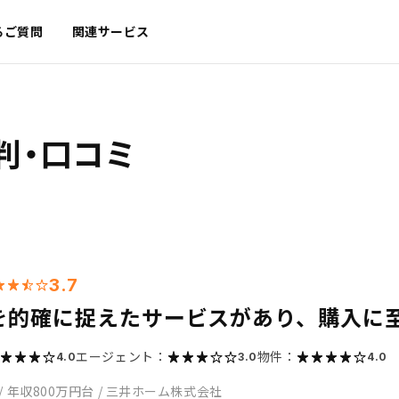
るご質問
関連サービス
判・口コミ
3.7
を的確に捉えたサービスがあり、購入に
エージェント：
物件：
4.0
3.0
4.0
/
年収800万円台
/
三井ホーム株式会社