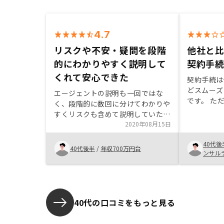
4.7
リスクや不安・疑問を段階
他社と
的にわかりやすく説明して
契約手
くれて安心できた
契約手続は
どスムーズ
エージェントの説明も一回ではな
です。 た
く、段階的に数回に分けてわかりや
流行る中で
すくリスクも含めて説明していただ
のは不愉快
き、不安や疑問にも答えてくださっ
2020年08月15日
の熱意は感
たので、安心して購入できました。
得物件とし
40代後
契約時の記入する書類が多かったこ
40代後半
/
年収700万円台
です。それ
ンサル
とが少し苦痛でした。それと、こち
ので、言葉
らで用意する必要書類についてどん
ん下がりま
な情報の入った証明書類が必要か詳
しく説明があったらよかったと思い
ました。
40代の口コミをもっと見る