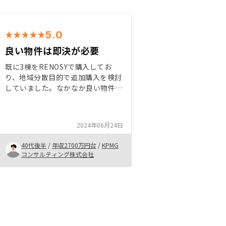
5.0
良い物件は即決が必要
既に3棟をRENOSYで購入してお
り、地域分散目的で追加購入を検討
していました。なかなか良い物件は
すぐに買い手がついてしまうため、
自分の中で判断する基準を持ってお
いた上で、条件に合う物件は即決す
2024年06月24日
ることが大事かなと思います。
40代後半
/
年収2700万円台
/
KPMG
コンサルティング株式会社