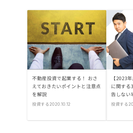
不動産投資で起業する！ おさ
【2023
えておきたいポイントと注意点
に関する
を解説
告しない
投資する
投資する
2020.10.12
2