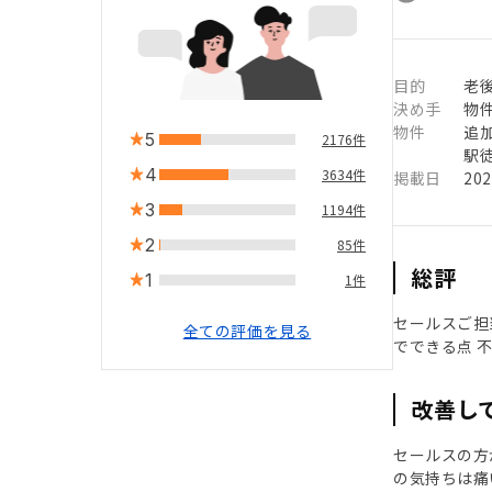
目的
老
決め手
物
物件
追
5
2176件
駅徒
4
3634件
掲載日
20
3
1194件
2
85件
総評
1
1件
セールスご担
全ての評価を見る
でできる点 
改善し
セールスの方
の気持ちは痛