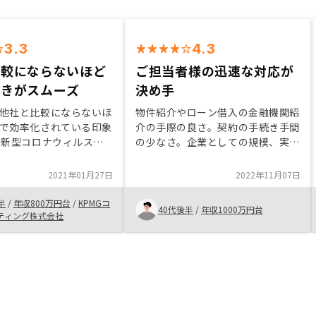
3.3
4.3
比較にならないほど
ご担当者様の迅速な対応が
続きがスムーズ
決め手
他社と比較にならないほ
物件紹介やローン借入の金融機関紹
で効率化されている印象
介の手際の良さ。契約の手続き手間
だ新型コロナウィルスが
の少なさ。企業としての規模、実績
何度も来社を勧められた
による信頼感。担当者の迅速な対
でした。 逆に営業の方
応。購入から管理契約まで、グルー
2021年01月27日
2022年11月07日
じます。全部の物件をお
プ会社を含めたトータル対応。以上
て案内しようとする印象
のメリットによります。
半
/
年収800万円台
/
KPMGコ
40代後半
/
年収1000万円台
は実際は不可能だと思う
ティング株式会社
の信憑性や重みがどんど
す。