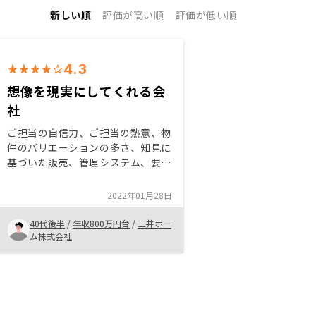
新しい順
評価が高い順
評価が低い順
4.3
想像を現実にしてくれる会
社
ご担当の自信力、ご担当の熱意、物
件のバリエーションの多さ、知見に
基づいた販売、管理システム、要望
に対しての提案力の良さ、書類手続
きのスムーズなところ、契約〜決
2022年01月28日
済、その後のフォローの良さ 販売
チーム力の素晴らしさ
40代後半
/
年収800万円台
/
三井ホー
ム株式会社