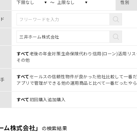
〜
性別
ド
すべて
老後の年金対策
生命保険代わり
信用(ローン)活用
リス
その他
すべて
セールスの信頼性
物件が良かった
他社比較して一番
手
アプリで管理ができる
他の運用商品と比べて一番だった
や
すべて
初回購入
追加購入
ーム株式会社」
の検索結果