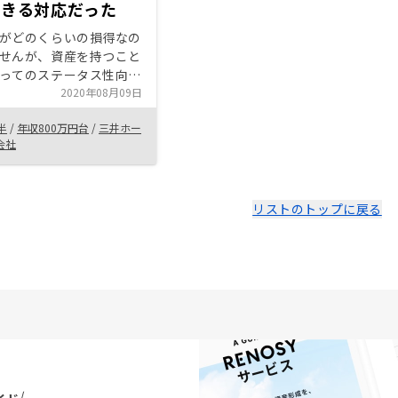
できる対応だった
み取れているので、なおさらそう感
じます。）
がどのくらいの損得なの
せんが、資産を持つこと
ってのステータス性向上
思います。 ご担当の方
2020年08月09日
営業出身の私としても安
半
/
年収800万円台
/
三井ホー
た。とても自社のシステ
会社
持っておられ、それに引
感じです。今後も、資産
いく所存ですので、とて
がありましたらご紹介い
リストのトップに戻る
紹介物件のバリ
と、物件詳細が契約前に
たらいいな、と思いま
見に行った上で契約した
す。でも、その辺は今回
ハウを信頼しました。次
っと慎重にしたいです。