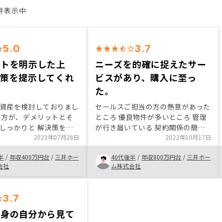
4件表示中
5.0
3.7
ットを明示した上
ニーズを的確に捉えたサー
決策を提示してくれ
ビスがあり、購入に至っ
た。
資産を検討しておりまし
セールスご担当の方の熱意があった
の方が、デメリットとそ
ところ 優良物件が多いところ 管理
しっかりと 解決策を提
が行き届いている 契約関係の簡便
たので、安心して始めら
2023年07月26日
なところや、物件管理がアプリでで
2022年10月17日
 業界トップだからこ
きる点 不動産投資の安定感がある
半
/
年収400万円台
/
三井ホー
40代後半
/
年収800万円台
/
三井ホー
でも有利な金利で進める
ところ 他の顧客が安心して購入し
会社
ム株式会社
たので、これからが楽し
ているところ セールスの方が口先
だけでなく、もう少し正直丁寧に話
してくれれば良いと思いました。
3.7
（私自身営業経験ありますので、セ
ールスの方の気持ちは痛いほどわか
出身の自分から見て
っており、ある意味本心や状況も読