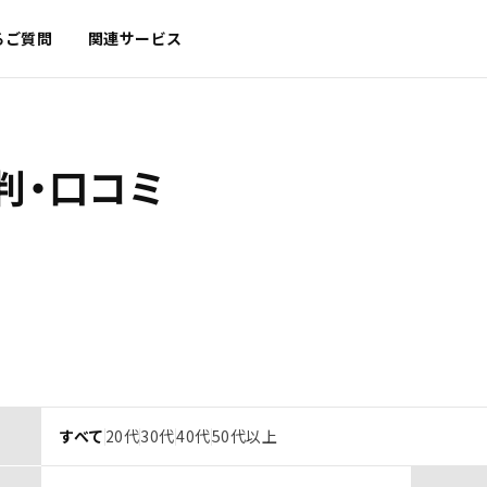
るご質問
関連サービス
判・口コミ
すべて
20代
30代
40代
50代以上