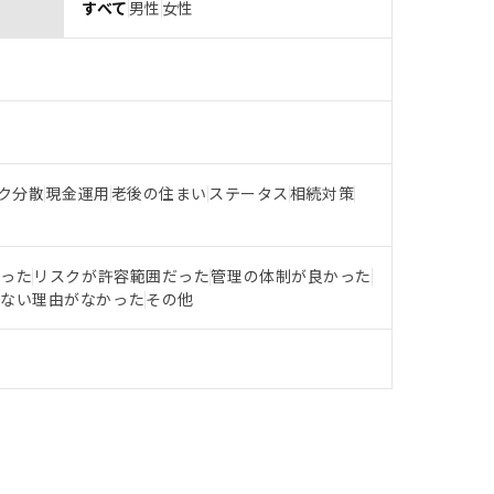
すべて
男性
女性
ク分散
現金運用
老後の住まい
ステータス
相続対策
だった
リスクが許容範囲だった
管理の体制が良かった
らない理由がなかった
その他