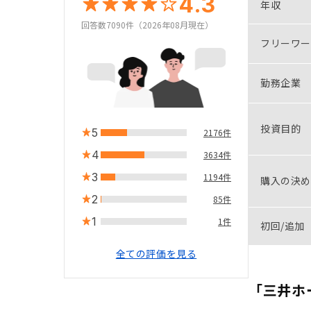
4.3
年収
回答数7090件（2026年08月現在）
フリーワー
勤務企業
投資目的
5
2176件
4
3634件
3
1194件
購入の決め
2
85件
1
1件
初回/追加
全ての評価を見る
「三井ホ