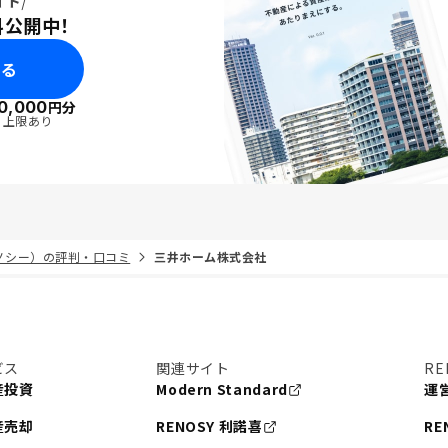
イド
料公開中！
みる
0,000
円分
・上限あり
リノシー）の評判・口コミ
三井ホーム株式会社
ビス
関連サイト
RE
産投資
Modern Standard
運
産売却
RENOSY 利諾喜
RE