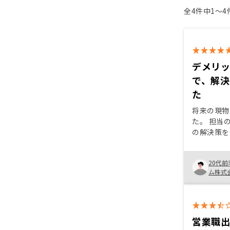
全4件中1〜
デメリ
で、解
た
将来の現物
た。 担当
の解決策を
示してくれ
れました。
20代前
そ、ローン
ム株式
ことができ
みです。
営業職