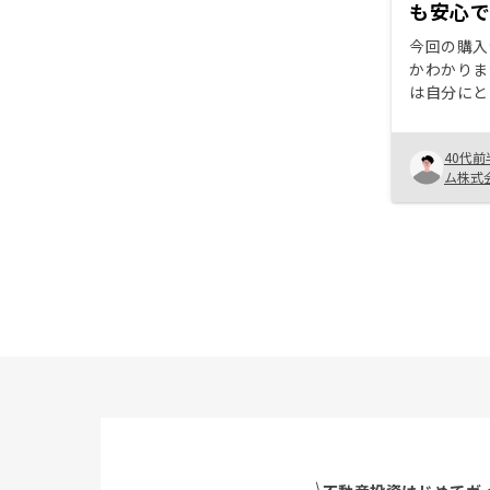
も安心
今回の購入
かわかりま
は自分にと
になったと
は誠実で、
40代前
心できまし
ム株式
ムに自信を
っ張られた
を増やして
もいい物件
ただきたいです。 
エーション
もっと知れ
す。現地も
いと思いま
御社のノウ
回以降はも