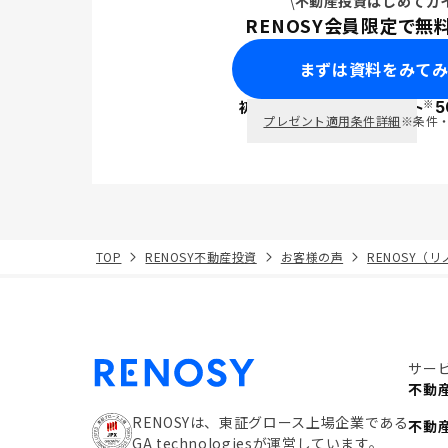
不動産投資はじめてガ
RENOSY会員限定で無
まずは資料をみて
※
初回面談で
ポイント
5
PayPay
プレゼント適用条件詳細
※条件
TOP
RENOSY不動産投資
お客様の声
RENOSY（
サー
不動
RENOSYは、東証グロース上場企業である
不動
GA technologiesが運営しています。