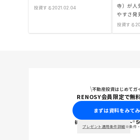
寺）が人
投資する
2021.02.04
やすさ発
投資する
2
不動産投資はじめてガ
RENOSY会員限定で無
まずは資料をみて
※
初回面談で
ポイント
5
PayPay
プレゼント適用条件詳細
※条件