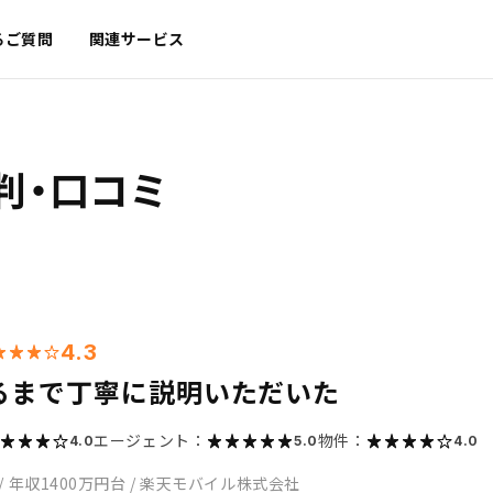
るご質問
関連サービス
判・口コミ
4.3
るまで丁寧に説明いただいた
エージェント：
物件：
4.0
5.0
4.0
/
年収1400万円台
/
楽天モバイル株式会社