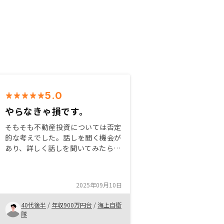
5.0
やらなきゃ損です。
そもそも不動産投資については否定
的な考えでした。話しを聞く機会が
あり、詳しく話しを聞いてみたら思
っていたこととだいぶ違いがあり、
納得して始めてみようと思いまし
た。 詳しく理解すれば、やらない
2025年09月10日
選択は無いと思います。
40代後半
/
年収900万円台
/
海上自衛
隊