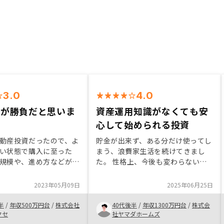
3.0
4.0
らが勝負だと思いま
資産運用知識がなくても安
心して始められる投資
動産投資だったので、よ
貯金が出来ず、ある分だけ使ってし
い状態で購入に至った
まう、浪費家生活を続けてきまし
規模や、進め方などが共
た。 性格上、今後も変わらないこ
他社を知らないので、何
とは気づいています。 このままで
いところはあるが、これ
は老後の生活が成り立った無くなる
2023年05月09日
2025年06月25日
と良いサービスを提供し
事が分かりきっている為、自分に合
った資産運用 方法を探していまし
半
/
年収500万円台
/
株式会社
40代後半
/
年収1300万円台
/
株式会
た。 運用の勉強時間を取りたくな
クセ
社ヤマダホームズ