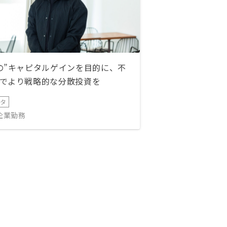
の”キャピタルゲインを目的に、不
でより戦略的な分散投資を
ータ
IT企業勤務