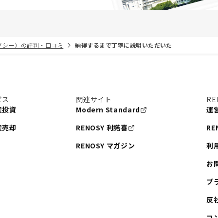
リノシー）の評判・口コミ
納得するまで丁寧に説明いただいた
ビス
関連サイト
RE
産投資
Modern Standard
運
産売却
RENOSY 利諾喜
RE
RENOSY マガジン
利
お
プ
反
コ