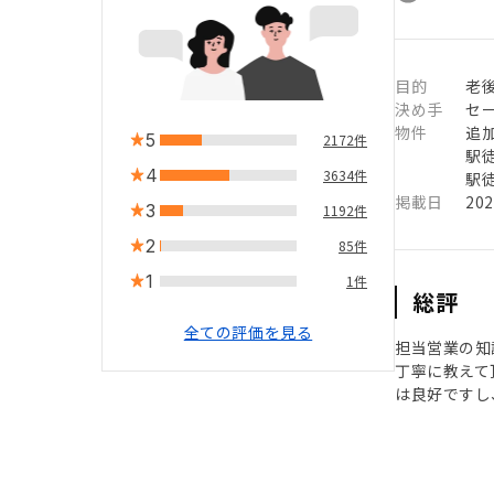
目的
老
決め手
セ
物件
追
5
2172件
駅徒
4
3634件
駅徒
掲載日
20
3
1192件
2
85件
1
1件
総評
全ての評価を見る
担当営業の知
丁寧に教えて
は良好ですし