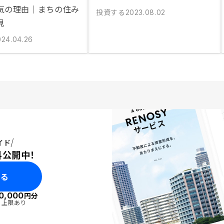
気の理由｜まちの住み
投資する
2023.08.02
見
024.04.26
イド
料公開中！
みる
0,000
円分
・上限あり