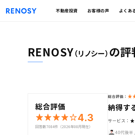
不動産投資
お客様の声
よくあ
RENOSY
の評
（リノシー）
総合評価：
総合評価
納得す
4.3
サービス：
回答数7084件（2026年08月現在）
40代後半