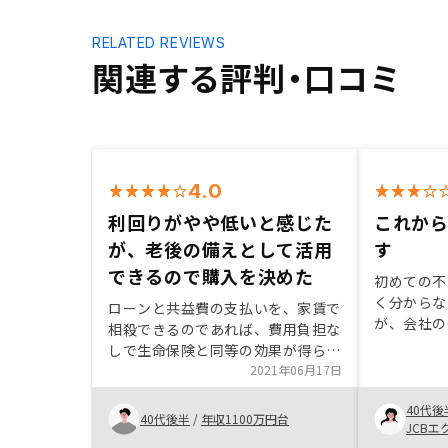
RELATED REVIEWS
関連する評判・口コミ
4.0
利回りがやや低いと感じた
これか
が、老後の備えとして活用
す
できるので購入を決めた
初めての不
く分からな
ローンと共益費の支払いを、家賃で
が、会社の
相殺できるのであれば、費用負担な
感できた。
しで生命保険と同等の効果が得ら
とも言えな
れ、先々の老後の備えとしても活用
2021年06月17日
から、もっ
できると思って購入に至りました。
て欲しい。
40代後
一般的な投資物件よりもやや利回り
40代後半
/
年収1100万円台
JCBエ
が低い感じがするのでもう少し利回