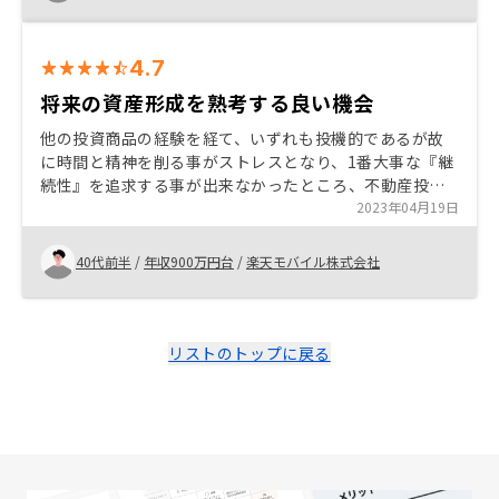
度高いです。
4.7
将来の資産形成を熟考する良い機会
他の投資商品の経験を経て、いずれも投機的であるが故
に時間と精神を削る事がストレスとなり、1番大事な『継
続性』を追求する事が出来なかったところ、不動産投資
にいきつきました。過去に業界経験も少しあった事か
2023年04月19日
ら、不動産投資への抵抗はなかったものの、考え得るリ
スクなどの部分や、金額面の大きさから足踏みをしてい
40代前半
/
年収900万円台
/
楽天モバイル株式会社
ましたが、担当営業の方との会話で一つずつ解消出来ま
した。また、契約から引渡し、その後の運用まで可能な
限りペーパーレスで行うところに企業努力を感じ、今後
お付き合いしていける企業さんだと思えました。 と色々
リストのトップに戻る
ありますが、結局最初の引き合いと、最後の一押しは川
崎フロンターレのオフィシャルトップパートナーである
事が個人的には効いてました笑。