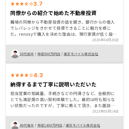
3.7
同僚からの紹介で始めた不動産投資
職場の同僚から不動産投資の話を聞き、銀行からの借入
でレバレッジをきかせて投資できることに魅力を感じ
た。renosyで購入を決めた理由は、現行家賃が低く設定
されており、今後挙げる余地が大きく、実現できれば投
2026年04月26日
資コストを回収しやすいと感じたため。
30代前半
/
年収900万円台
/
楽天モバイル株式会社
4.3
納得するまで丁寧に説明いただいた
担当営業の知識量、手続きなどの円滑さなど、全般的に
とても満足度の高い契約体験でした。最初は何も知らな
い状態だったのですが、丁寧に教えて頂き、また面談の
日程調整や担当の方の来訪時などとても円滑に調整を進
2023年05月14日
めていただきました。物件の満足度も今のところは良好
ですし、契約までの手続きが簡便化されている点も好感
40代後半
/
年収1400万円台
/
楽天モバイル株式会社