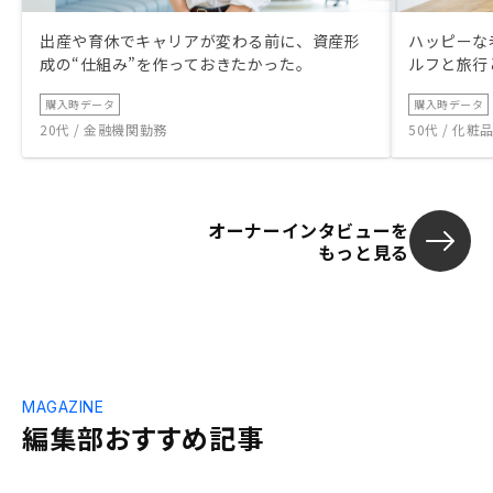
出産や育休でキャリアが変わる前に、資産形
ハッピーな
成の“仕組み”を作っておきたかった。
ルフと旅行
購入時データ
購入時データ
20代 / 金融機関勤務
50代 / 化
オーナーインタビューを
もっと見る
MAGAZINE
編集部おすすめ記事