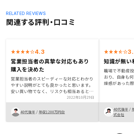
RELATED REVIEWS
関連する評判・口コミ
4.3
3
営業担当者の真摯な対応もあり
知識が無い
購入を決めた
職場で不動産
おり、自身も
営業担当者のスピーディーな対応とわかり
燥感があった
やすい説明がとても良かったと思います。
りづらい点も
安い買い物でなく、リスクも相当あると思
いた。不動産投
いますが、将来の姿をいかにイメージさせ
2022年10月29日
社から話を聞
てくれるかがポイントでした。事務担当の
関係性になる
40代後半
/
方もとても感じが良く、テキパキとした対
40代後半
/
年収1200万円台
結果、Reno
式会社
応で非常に良かったと思います。なし。
はまだ運用を
が、あまり違
後戻りが出来