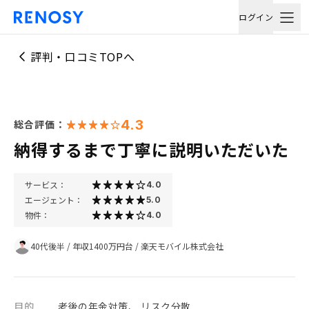
ログイン
評判・口コミTOPへ
4.3
総合評価：
納得するまで丁寧に説明いただいた
サービス：
4.0
エージェント：
5.0
物件：
4.0
40代後半
/
年収1400万円台
/
楽天モバイル株式会社
目的
老後の年金対策、 リスク分散