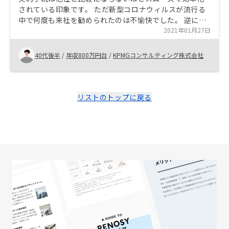
されている印象です。 ただ新型コロナウィルスが流行る
中で何度も来社を勧められたのは不愉快でした。 逆に営
業の方の熱意は感じます。 全部の物件をお得物件として
2021年01月27日
案内しようとする印象です。それは実際は不可能だと思
うので、言葉の信憑性や重みがどんどん下がります。
40代後半
/
年収800万円台
/
KPMGコンサルティング株式会社
リストのトップに戻る