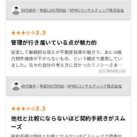
30代前半
/
年収1200万円台
/
KPMGコンサルティング株式会社
3.3
管理が行き届いている点が魅力的
安定して継続的な収入が不動産投資の魅力で、あとは極
力物件価値が下がらないもの、という観点で運用してい
ました。元々の自分の考え方に近かったリノシーさまの
方針と、住宅ローンや管理まで行き届いた配慮がとても
2021年04月13日
魅力的でした 選択する物件数が少なすぎる点と、同じ会
社にも関わらずクラウドファンディングや仲介に関して
40代後半
/
年収900万円台
/
KPMGコンサルティング株式会社
は問い合わせに対して非常に不親切な印象です
3.3
他社と比較にならないほど契約手続きがスム
ーズ
契約手続は他社と比較にならないほどスムーズで効率化