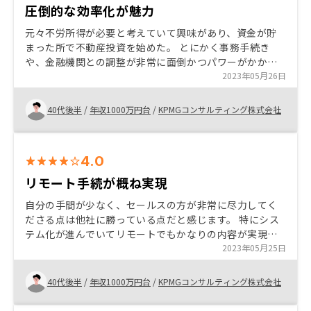
圧倒的な効率化が魅力
元々不労所得が必要と考えていて興味があり、資金が貯
まった所で不動産投資を始めた。 とにかく事務手続き
や、金融機関との調整が非常に面倒かつパワーがかかる
印象なのですが、RENOSYさんは、常に効率化を求め
2023年05月26日
て、日々進化している印象です システム周りの改修余地
はまだまだあると思います。 また、金融機関の担当者は
40代後半
/
年収1000万円台
/
KPMGコンサルティング株式会社
選んで欲しいです
4.0
リモート手続が概ね実現
自分の手間が少なく、セールスの方が非常に尽力してく
ださる点は他社に勝っている点だと感じます。 特にシス
テム化が進んでいてリモートでもかなりの内容が実現で
きている印象です。 一方、ご用意いただいた金融機関の
2023年05月25日
態度や対応は満足行くものが少なく、当該金融機関を選
定している御社にも一定の責任はあるものと感じており
40代後半
/
年収1000万円台
/
KPMGコンサルティング株式会社
ます チェックリストや進捗の見える化。 いつまでも、残
タスクをこちらからヒアリングしないとわからないよう