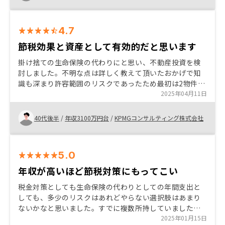
4.7
節税効果と資産として有効的だと思います
掛け捨ての生命保険の代わりにと思い、不動産投資を検
討しました。不明な点は詳しく教えて頂いたおかげで知
識も深まり許容範囲のリスクであったため最初は2物件を
購入。その後、思いのほか節税効果も高かったため追加
2025年04月11日
で複数件の物件を購入しました。
40代後半
/
年収3100万円台
/
KPMGコンサルティング株式会社
5.0
年収が高いほど節税対策にもってこい
税金対策としても生命保険の代わりとしての年間支出と
しても、多少のリスクはあれどやらない選択肢はあまり
ないかなと思いました。すでに複数所持していましたが
今回追加で２部屋購入しました。空室になった際の対応
2025年01月15日