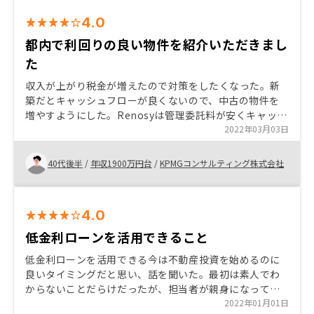
な状況は改善していただきたいです。 また勤務先名を
4.0
web公開するのは、社内規程に抵触する可能性があり、
ご容赦願いたいです。
都内で利回りの良い物件を紹介いただきまし
た
収入が上がり税金が増えたので対策をしたくなった。新
築だとキャッシュフローが良くないので、中古の物件を
増やすようにした。Renosyは管理委託料が安くキャッシ
ュフローが出やすいところが良かったのだが、この度の
2022年03月03日
サービス改定は非常に残念に思っている。Renosy以外で
購入した物件もアプリに追加できると良い。
40代後半
/
年収1900万円台
/
KPMGコンサルティング株式会社
4.0
低金利ローンを活用できること
低金利ローンを活用できる今は不動産投資を始めるのに
良いタイミングだと思い、話を聞いた。最初は素人でわ
からないことだらけだったが、担当者が親身になって教
えてくれたので、決断することができた。
2022年01月01日