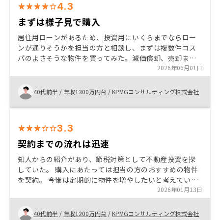
4.3
まずは様子見で購入
居住用ローンがあるため、投資用にいくらまでならロー
ンが通りそうかを担当の方と相談し、まずは複数件コス
パのよさそうな物件を買ってみた。減価償却、売却まで
一通り回してみないとまだまだイメージがわかないが、
2026年06月01日
何もしないよりはまずはやってみようと考えた
40代前半
/
年収1300万円台
/
KPMGコンサルティング株式会社
3.3
契約までの流れは迅速
知人からの紹介があり、節税対策として不動産投資を探
していた。 購入にあたっては担当の方のおすすめの物件
を契約。 今後は定期的に物件を増やしたいと考えている
が、契約後の運用アドバイスや確定申告のサポートなど
2026年01月13日
を通して同社におまかせするかを判断予定
40代前半
/
年収1200万円台
/
KPMGコンサルティング株式会社