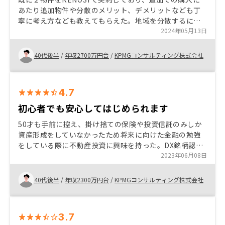
あたり追加物件や分散のメリット、デメリットなども丁
寧に考え方なども教えてもらえた。地域を分散するにあ
たり中々該当する物件がなかったが、仕入れの情報をタ
2024年05月13日
イムリーに連絡してくれたので希望する条件での満足す
る追加投資ができた。
40代後半
/
年収2700万円台
/
KPMGコンサルティング株式会社
4.7
初心者でも安心してはじめられます
50才も手前に控え、掛け捨ての保険や投資信託のみしか
資産形成をしていなかったため将来に向けた金融の勉強
をしている際に不動産投資に興味を持った。DX銘柄認定
されているだけあり、アプリでの物件管理や情報配信な
2023年06月08日
どこれまでの不動産に対するイメージとは大きく異なり
将来性を感じた。
40代後半
/
年収2300万円台
/
KPMGコンサルティング株式会社
3.7