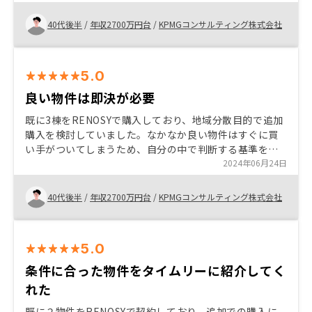
も非常に早く満足しています。
40代後半
/
年収2700万円台
/
KPMGコンサルティング株式会社
5.0
良い物件は即決が必要
既に3棟をRENOSYで購入しており、地域分散目的で追加
購入を検討していました。なかなか良い物件はすぐに買
い手がついてしまうため、自分の中で判断する基準を持
っておいた上で、条件に合う物件は即決することが大事
2024年06月24日
かなと思います。
40代後半
/
年収2700万円台
/
KPMGコンサルティング株式会社
5.0
条件に合った物件をタイムリーに紹介してく
れた
既に２物件をRENOSYで契約しており、追加での購入に