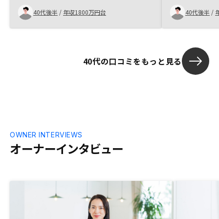
れてスムーズ
も考えて購入することに至った。
40代後半
/
年収1800万円台
40代後半
/
要な書類の準
てくださいと
き途中で、（過
ので納税証明
局必要ないこと
40代の口コミをもっと見る
件目なので、過
ことは知って
がかかりまし
れればそれまで
OWNER INTERVIEWS
オーナーインタビュー