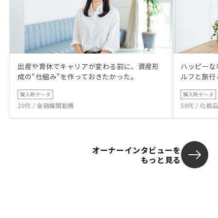
出産や育休でキャリアが変わる前に、資産形
ハッピーな
成の“仕組み”を作っておきたかった。
ルフと旅行
購入時データ
購入時データ
20代 / 金融機関勤務
50代 / 化
オーナーインタビューを
もっと見る