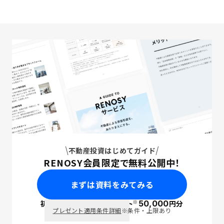
不動産投資はじめてガイド
RENOSY会員限定で無料公開中！
まずは資料をみてみる
※
初回面談で
ポイント
50,000
円分
PayPay
プレゼント適用条件詳細
※条件・上限あり