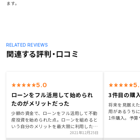
ます。
RELATED REVIEWS
関連する評判・口コミ
5.0
5
ローンをフル活用して始められ
3件目の購
たのがメリットだった
将来を見据え
用があるうち
少額の資金で、ローンをフル活用して不動
1件購入。予算
産投資を始められた点。ローンを組めると
物件は購入で
いう自分のメリットを最大限に利用したい
アで希望に近
と思っていたのでよかった。 節税効果、
2021年12月25日
に至りました。
生命保険代わり、年金対策などのメリット