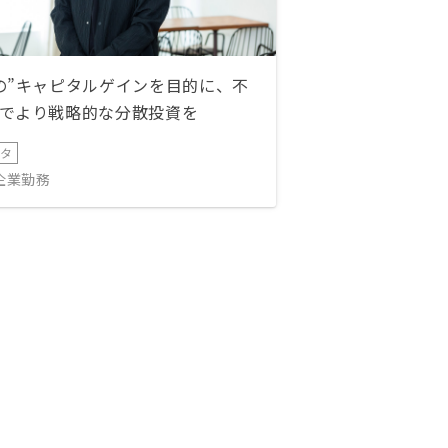
の”キャピタルゲインを目的に、不
でより戦略的な分散投資を
ータ
IT企業勤務