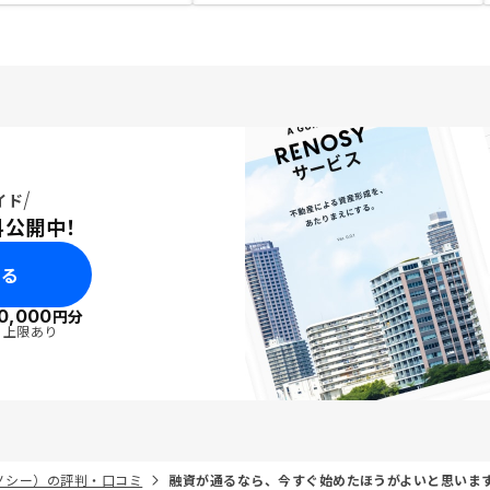
イド
料公開中！
みる
0,000
円分
・上限あり
リノシー）の評判・口コミ
融資が通るなら、今すぐ始めたほうがよいと思いま