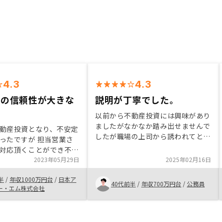
4.3
4.3
当の信頼性が大きな
説明が丁寧でした。
以前から不動産投資には興味があり
ましたがなかなか踏み出せませんで
動産投資となり、不安定
したが職場の上司から誘われてとり
ったですが 担当営業さ
あえずアマギフがもらえるので話は
対応頂くことができ不安
聞いてみようと思いました。 話を
ことができた。 手続き
2023年05月29日
2025年02月16日
聞いた中で、リスクも多少ありまし
はなく、スムーズにタス
たが老後に対する備えになればと思
半
/
年収1000万円台
/
日本ア
いただけたので、安心し
40代前半
/
年収700万円台
/
公務員
い始めました。
ー・エム株式会社
ができました。 またア
でき、契約資料でも随時
た。 上記記載の信頼が