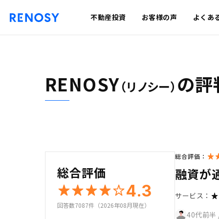
不動産投資
お客様の声
よくあ
RENOSY
の評
（リノシー）
総合評価：
総合評価
融資が
4.3
サービス：
回答数7087件（2026年08月現在）
40代前半