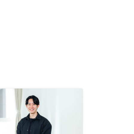
算出していただいて、自分のNISA
に充てている金額の一部をまわせば
行える投資だと分かったことが大き
かったです。 投資用不動産業界の
No.1ならではの情報量と、費用は
掛かりますが安心の保証とで、私の
ようなビビりでも始められると思い
ます。とりあえずかかる費用などの
試算だけでも見せてもらうのをお勧
めします。初めにお電話いただいた
方からの担当者への引き継ぎ方が怪
しいので、改善したほうがいいと思
いました。 上長が対応します、っ
て言われたのですが、全然ティーア
ップになってないので苦笑 白川さ
んへの引継ぎなら、「実際にうちと
他社さんで商品を持ってる人」って
伝えてもらったほうがよくないです
かね…。