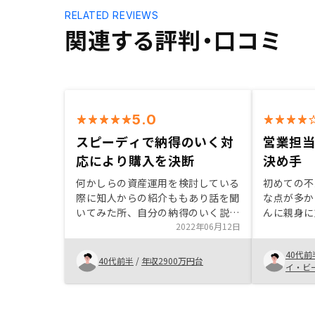
RELATED REVIEWS
関連する評判・口コミ
5.0
スピーディで納得のいく対
営業担
応により購入を決断
決め手
何かしらの資産運用を検討している
初めての不
際に知人からの紹介ももあり話を聞
な点が多か
いてみた所、自分の納得のいく説明
んに親身に
があり、かつスピーディーな対応も
2022年06月12日
を払拭する
相まって購入を決断しました。自分
も特に手間
40代前
の知らなかった知識等も得ることが
クをご案内
40代前半
/
年収2900万円台
イ・ビ
でき有益な投資ができたと思ってい
て進める事
ます。
プリで管理
に確認でき