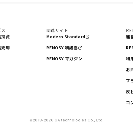
ビス
関連サイト
RE
産投資
Modern Standard
運
産売却
RENOSY 利諾喜
RE
RENOSY マガジン
利
お
プ
反
コ
©︎2018-2026 GA technologies Co., Ltd.