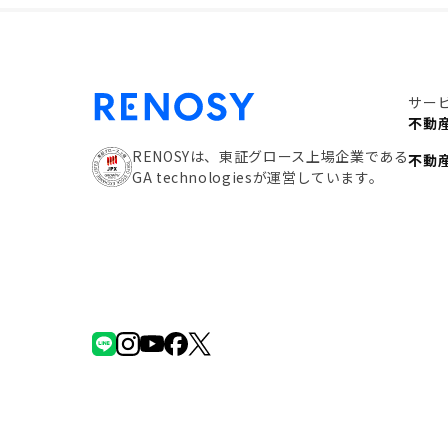
サー
不動
RENOSYは、東証グロース上場企業である
不動
GA technologiesが運営しています。