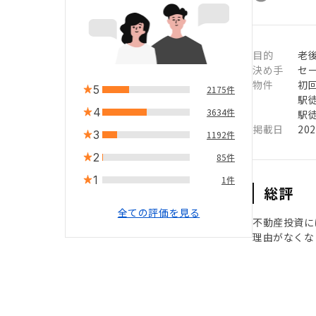
目的
老
決め手
セ
物件
初
5
2175件
駅徒
4
3634件
駅徒
掲載日
20
3
1192件
2
85件
1
1件
総評
全ての評価を見る
不動産投資に
理由がなくな