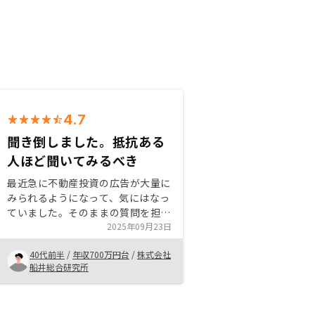
4.7
聞き倒しました。抵抗ある
人ほど聞いてみるべき
最近急に不動産投資の広告が大量に
みられるようになって、気にはなっ
ていました。そのままの質問を担当
の方にぶつけて、根掘り葉掘り聞き
2025年09月23日
倒させていただきました。ありがと
40代前半
/
年収700万円台
/
株式会社
うございました（笑） ローンを組
船井総合研究所
む必要がある投資なので、かなり抵
抗があり、あまり行う気もなかった
のですが、実際にかかる費用などを