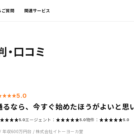
るご質問
関連サービス
判・口コミ
5.0
通るなら、今すぐ始めたほうがよいと思
エージェント：
物件：
5.0
5.0
5.0
/
年収600万円台
/
株式会社イトーヨーカ堂