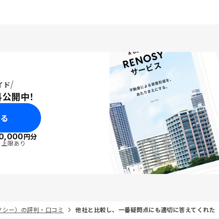
イド
料公開中！
みる
0,000
円分
・上限あり
リノシー）の評判・口コミ
他社と比較し、一番疑問点にも適切に答えてくれた