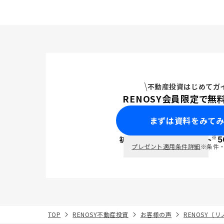
不動産投資はじめてガ
RENOSY会員限定で無
まずは資料をみて
※
初回面談で
ポイント
5
PayPay
プレゼント適用条件詳細
※条件
TOP
RENOSY不動産投資
お客様の声
RENOSY（