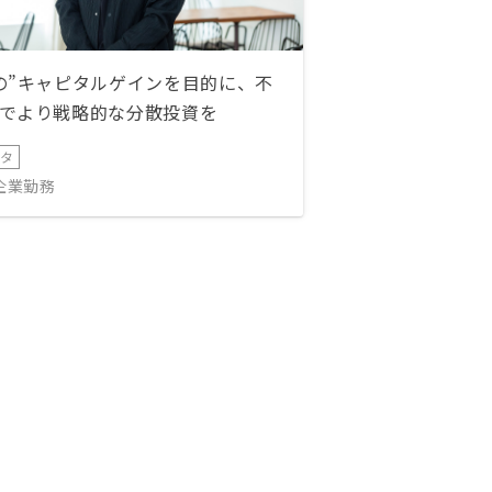
の”キャピタルゲインを目的に、不
でより戦略的な分散投資を
ータ
IT企業勤務