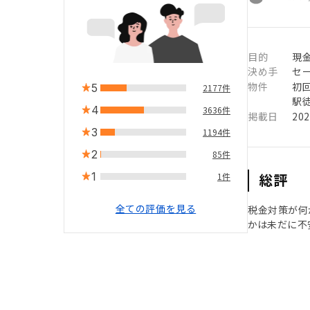
目的
現
決め手
セ
物件
初
5
2177件
駅徒
4
3636件
掲載日
20
3
1194件
2
85件
1
総評
1件
全ての評価を見る
税金対策が何
かは未だに不