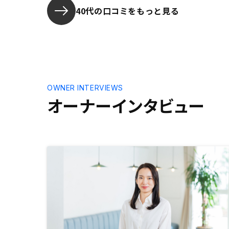
今回１件目の購入から８か月後の購
40代の口コミをもっと見る
入となるのですが、ＩＴ重説や売買
契約書、賃貸借契約書の電子化等、
少しずつＩＴ化が進んでいるとは感
じます。電子化で印紙税が軽減され
る点は好感が持てます。ですが、ま
だまだ契約は直筆記入が多く煩雑で
すので、特にローン周りの電子化を
OWNER INTERVIEWS
取り組んでいただけばと考えます。
オーナーインタビュー