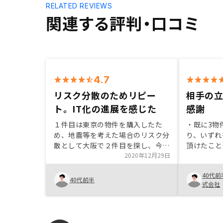
RELATED REVIEWS
関連する評判・口コミ
4.7
リスク分散のためリピー
相手の
ト。IT化の進展を感じた
感謝
１件目は東京の物件を購入したた
・既に3物
め、地震等を考えた場合のリスク分
り、いずれ
散として大阪で２件目を探し、今回
頂けたこと
購入に至りました。 大阪の物件は
2020年12月29日
理的ななリ
東京と比較すると価格帯が低く、キ
回は東京、
40代前
ャッシュフローが確保できるのが嬉
迅速且つ丁
40代前半
式会社
しいところです。反面、入退去に関
社として「
わるコストは高いとお聞きしており
オーナーと
ますので考慮に入れて運用したいと
に拘って調
考えています。 手続きの面では、
よかった。