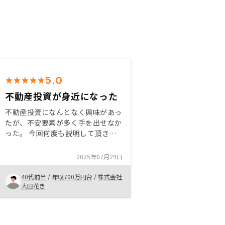
5.0
不動産投資が身近になった
不動産投資になんとなく興味があっ
たが、不安要素が多く手を出せなか
った。 今回何度も説明して頂き、
不安要素を1つずつ解消していくこ
とで、契約することが出来た。 不
2025年07月29日
動産投資って、堅苦しいってイメー
ジが払拭出来ました。 何回か面談
40代前半
/
年収700万円台
/
株式会社
をやるので、その都度疑問点、不安
大田花き
点、問題点など悩みを解消すること
が出来た。