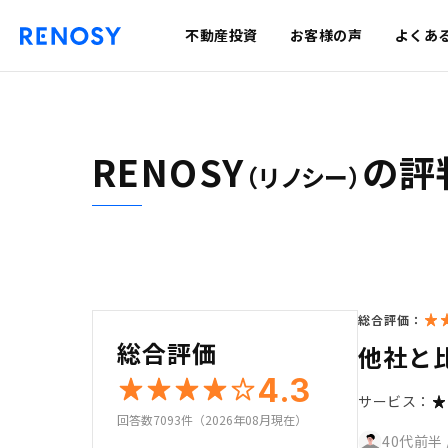
不動産投資
お客様の声
よくあ
RENOSY
の評
（リノシー）
総合評価：
総合評価
他社と
4.3
サービス：
回答数7093件（2026年08月現在）
40代前半