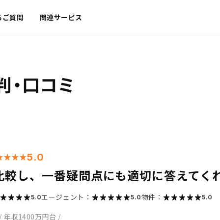
るご質問
関連サービス
判・口コミ
5.0
比較し、一番疑問点にも適切に答えてく
エージェント：
物件：
5.0
5.0
5.0
/
年収1400万円台
/