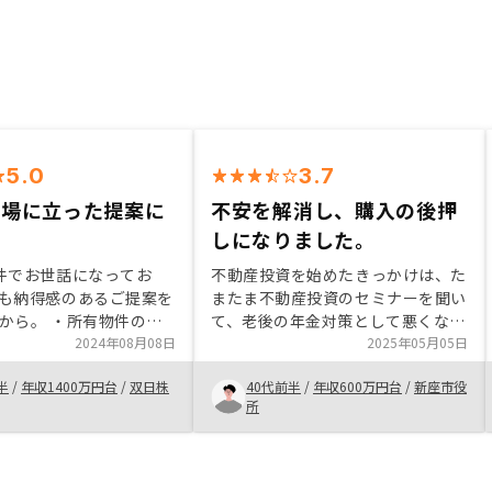
5.0
3.7
立場に立った提案に
不安を解消し、購入の後押
しになりました。
件でお世話になってお
不動産投資を始めたきっかけは、た
も納得感のあるご提案を
またま不動産投資のセミナーを聞い
から。 ・所有物件の地
て、老後の年金対策として悪くない
スク分散という観点(前
2024年08月08日
と思ったからです。購入を決めた理
2025年05月05日
今回は大阪)で、今回も
由は、いくつかの不動産投資会社と
半
/
年収1400万円台
/
双日株
40代前半
/
年収600万円台
/
新座市役
寧なご提案が頂けた。会
面談しましたが、物件、面談対応
所
売りたい物件」よりも、
者、会社の信頼性等を比べると、1
して「価値の高い物件」
番良かったからです。完済までの計
査・提案頂いた点が特に
画を提示して頂きたいです。複数物
件、繰上げ返済、購入時期等、色ん