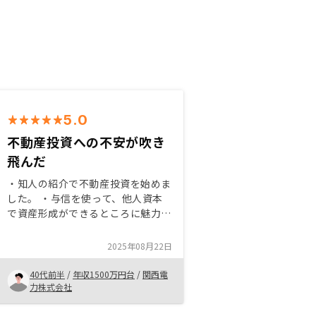
5.0
不動産投資への不安が吹き
飛んだ
・知人の紹介で不動産投資を始めま
した。 ・与信を使って、他人資本
で資産形成ができるところに魅力を
感じました。 ・不動産投資に対す
る不安に対して、担当の方から、丁
2025年08月22日
寧にリスク対策について説明を受け
て納得できました。
40代前半
/
年収1500万円台
/
関西電
力株式会社