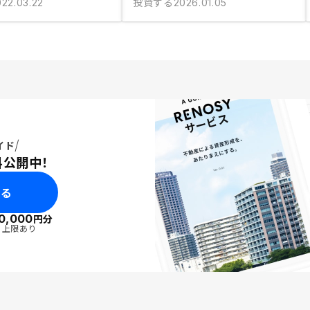
投資する
022.03.22
2026.01.05
イド
料公開中！
みる
0,000
円分
・上限あり