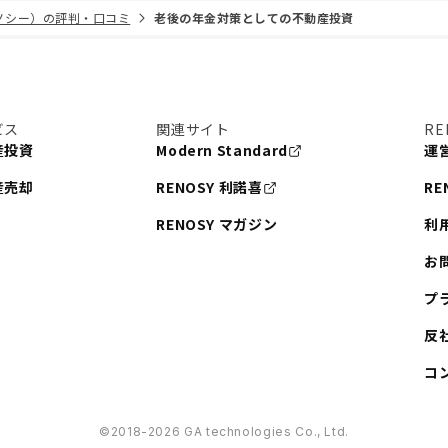
リノシー）の評判・口コミ
老後の年金対策としての不動産投資
ビス
関連サイト
RE
産投資
Modern Standard
運
産売却
RENOSY 利諾喜
RE
RENOSY マガジン
利
お
プ
反
コ
©︎2018-2026 GA technologies Co., Ltd.