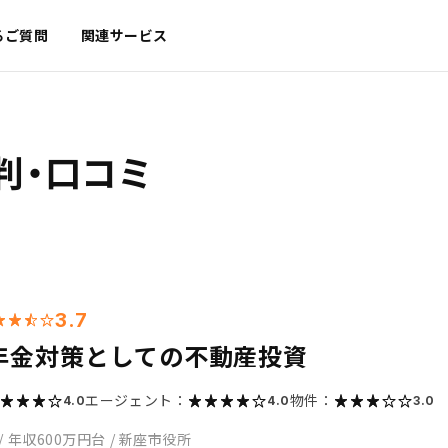
るご質問
関連サービス
判・口コミ
3.7
年金対策としての不動産投資
エージェント：
物件：
4.0
4.0
3.0
/
年収600万円台
/
新座市役所