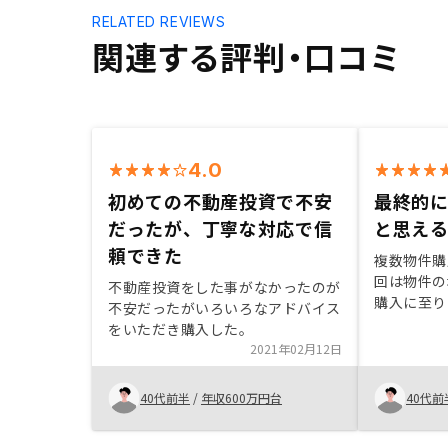
RELATED REVIEWS
関連する評判・口コミ
4.0
初めての不動産投資で不安
最終的
だったが、丁寧な対応で信
と思え
頼できた
複数物件購
回は物件の
不動産投資をした事がなかったのが
購入に至り
不安だったがいろいろなアドバイス
件に幅があ
をいただき購入した。
い点。物件
2021年02月12日
紹介も頂け
だと感じら
40代前半
/
年収600万円台
40代前