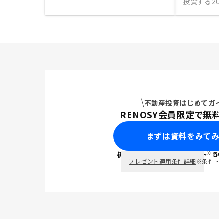
投資する
2
不動産投資はじめてガ
RENOSY会員限定で無
まずは資料をみて
※
初回面談で
ポイント
5
PayPay
プレゼント適用条件詳細
※条件