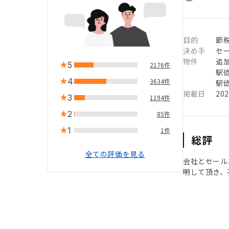
目的
節
決め手
セ
物件
追
5
2176件
駅徒
4
3634件
駅徒
掲載日
20
3
1194件
2
85件
1
1件
総評
全ての評価を見る
会社とセール
明して頂き、