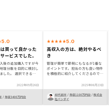
5.0
5.0
には買って良かった
高収入の方は、絶対やるべ
るサービスでした。
き
入後の追加購入ですが今
管理が簡単で節税にもなるが1番な
地理分散を目的に検討し
ポイントです。担当の方も良い物件
ました。 選択できる物
を積極的に紹介してくださるのでと
る点も追加購入層には良
ても助かります。 それでいて押し
所在地に応じたローンの
売りはないのでちょうどいい距離感
2022年09月26日
2025年06月23日
る点は他社にはない強み
です。さらに購入者のパーティーな
れました。
どが多く開催されるのでとても楽し
40代前半
/
年収1100万円台
/
株式会
半
/
年収3400万円台
いです。
社バンダイ