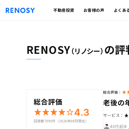
不動産投資
お客様の声
よくあ
RENOSY
の評
（リノシー）
総合評価：
総合評価
老後の
4.3
サービス：
回答数7090件（2026年08月現在）
40代前半