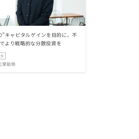
の”キャピタルゲインを目的に、不
でより戦略的な分散投資を
ータ
IT企業勤務