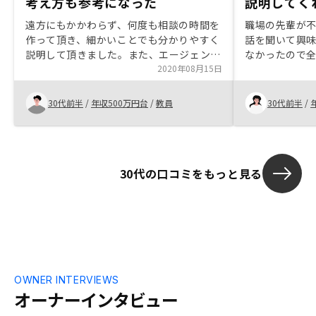
考え方も参考になった
説明してく
遠方にもかかわらず、何度も相談の時間を
職場の先輩が
作って頂き、細かいことでも分かりやすく
話を聞いて興
説明して頂きました。また、エージェント
なかったので全
自身の資産運用などについての考え方も聞
2020年08月15日
つ丁寧に説明
くことができ、とても参考になりました。
金をしている
てるほうが将
30代前半
/
年収500万円台
/
教員
30代前半
/
ました。手続
軟に対応して
30代の口コミをもっと見る
OWNER INTERVIEWS
オーナーインタビュー