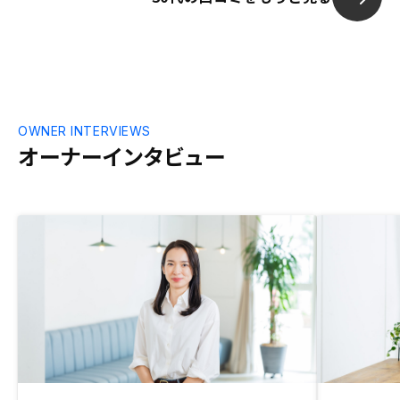
の物件が見つかるまで(正確には目移りし
て決められなかっただけですが(笑))、一緒
に探してもらえたのが、購入の決め手にな
りました。特に、シミュレーションが自分
でも作成できる点は他社にはない良さで、
わざわざ問い合わせなくても希望のキャッ
シュフロー条件を満たすのに必要な頭金の
OWNER INTERVIEWS
額や管理プランを自分で調べられて、とて
オーナーインタビュー
も満足しています。また好条件の物件があ
ればぜひ購入したいです。アプリで管理で
きるのはとても魅力的なのですが、不動産
も資産の一部なので、欲を言えば資産とし
て一元管理できると良いと思います。少な
くとも、使用している銀行の口座残高だけ
でも参照できるようにしてもらえると嬉し
いです。