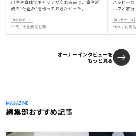
出産や育休でキャリアが変わる前に、資産形
ハッピーな
成の“仕組み”を作っておきたかった。
ルフと旅行
購入時データ
購入時データ
20代 / 金融機関勤務
50代 / 化
オーナーインタビューを
もっと見る
MAGAZINE
編集部おすすめ記事