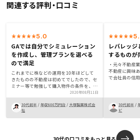
関連する評判・口コミ
5.0
5
GAでは自分でシミュレーション
レバレッジ
を作成し、管理プランを選べる
するものが
ので満足
・元々不動産
不動産に興味あ
これまでに株などの運用を10年ほどして
で会社員の信
きたものの不動産は初めてでしたので、セ
資を考えた際に
ミナー等で勉強して購入物件の条件を、将
不動産投資に
来的に売却することも視野に入れて、好立
2020年08月11日
社ネオインカ
地で割安なものに決めました。そこで、実
しても川崎フ
30代前半
/
年収600万円台
/
大塚製薬株式会
30代前半
/
際に新築と中古を比較したところ、中古の
ど信頼性が高
社
ビ
方が好立地であることがわかり、中古に強
・たまたまで
くて管理費の安いGAさんに物件をお願い
ついていただ
しました。担当エージェントさんには、信
ため購入に至
頼性の高い確実な資料を根拠に説明しても
べてのカード
30代の口コミをもっと見る
らえて理系の私も納得できましたし、希望