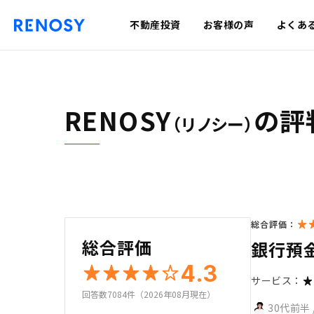
不動産投資
お客様の声
よくあ
RENOSY
の評
（リノシー）
総合評価：
総合評価
銀行預
4.3
サービス：
回答数7084件（2026年08月現在）
30代前半