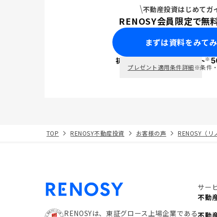
不動産投資はじめてガ
RENOSY会員限定で無
まずは資料をみて
※
初回面談で
ポイント
5
PayPay
プレゼント適用条件詳細
※条件
TOP
RENOSY不動産投資
お客様の声
RENOSY（
サー
不動
RENOSYは、東証グロース上場企業である
不動