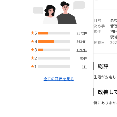
目的
老
決め手
管
物件
初
5
2172件
駅徒
4
3634件
掲載日
20
3
1192件
2
85件
総評
1
1件
生活が安定し
全ての評価を見る
改善し
特にありませ