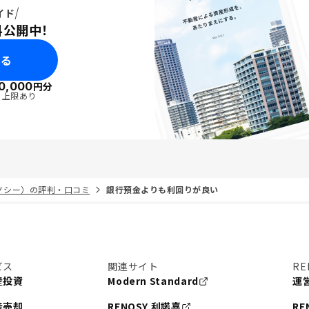
イド
料公開中！
みる
0,000
円分
・上限あり
リノシー）の評判・口コミ
銀行預金よりも利回りが良い
ビス
関連サイト
RE
産投資
Modern Standard
運
産売却
RENOSY 利諾喜
RE