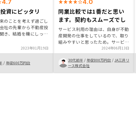
4.7
4.0
の投資にピッタリ
同業比較では1番だと思い
ます。契約もスムーズでし
来のことを考えず過ごし
会社の先輩から不動産投
サービス利用の理由は、自身が不動
聞き、結婚を機にしっか
産開発の仕事をしているので、取り
と思いリノシーさんから
組みやすいと思ったため。サービス
みました。 初めての投
2023年01月19日
の紹介から物件の購入まで、特段押
2024年06月13日
の不動産投資だったので
し売りといったイメージはなく、非
るのか不安であったもの
30代前半
/
年収800万円台
/
JA三井リ
常に丁寧な対応でしたので好感が持
半
/
年収600万円台
方に不安な点を質問した
ース株式会社
てました。なし
して下さったので思い切
ました。 購入後もアプ
件情報を確認できます
す。確定申告時期前にサ
や担当の方からご連絡い
より安心感を得られるか
。