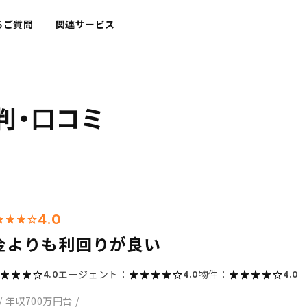
るご質問
関連サービス
判・口コミ
4.0
金よりも利回りが良い
エージェント：
物件：
4.0
4.0
4.0
/
年収700万円台
/