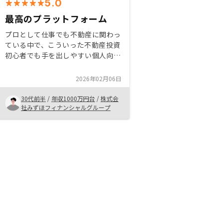
5.0
最高のプラットフォーム
プロとして仕事でも不動産に関わっ
ている中で、こういった不動産投資
初心者でも手を出しやすい個人向け
のプラットフォームでは掘り出し物
件が中々見つからないと思っており
2026年02月06日
正直期待薄のところがあったが、結
果としては最高の物件に巡り会うこ
30代前半
/
年収1000万円台
/
株式会
とができました。また、物件紹介だ
社みずほフィナンシャルグループ
けでなく、担当者も自身の資産形成
や節税に関する様々な個別のニーズ
に付き合って頂けたことが印象的で
す。 プラットフォーム内での買い
替えに伴うエグジットや追加投資
は、リノシー内ならば仲手などの初
期費用もある程度抑えられるため2
棟目以降も是非リノシーで購入した
いと考えています。