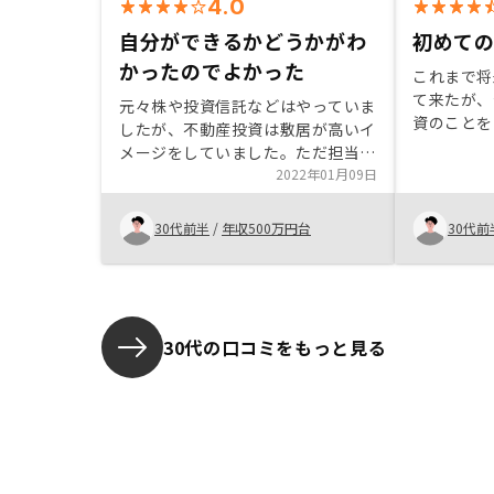
4.0
自分ができるかどうかがわ
初めて
かったのでよかった
これまで将
て来たが、
元々株や投資信託などはやっていま
資のことを
したが、不動産投資は敷居が高いイ
り考えよう
メージをしていました。ただ担当者
話を聞いて
さんなどから丁寧に説明を受けて、
2022年01月09日
資、初めて
説明を聞くとリスクの部分がよくわ
何がどうな
かり、自分ができるかどうかがわか
30代前半
/
年収500万円台
30代前
の、担当の
りました。
ら全て解消
って購入し
リで逐一物
し、安心で
30代の口コミをもっと見る
ポートの方
ただければ
と思います