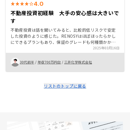
4.0
不動産投資初経験 大手の安心感は大きいで
す
不動産投資は話を聞いてみると、比較的低リスクで安定
した投資のように感じた。RENOSYはほぼほったらかし
にできるプランもあり、保証のグレードも何種類かから
選べるので、幅広い人にマッチすると思う。押し売り感
2025年03月16日
はなかったので、まずは話を聞いてみるだけでもいいと
思う。 他社に比べて、対応が親身というよりかは機械的
30代前半
/
年収700万円台
/
三井化学株式会社
に感じ、少し不安を覚えたので、もう少しフレンドリー
な方が、不動産投資のビギナーにとっては安心かも。
リストのトップに戻る