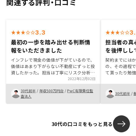
関連する評判・口コミ
3.3
3
最初の一歩を踏み出せる判断情
担当者の真
報をいただきました
を後押しし
インフレで現金の価値が下がているので、
契約までには
価値はあまり下がらない不動産にずっと投
の、その過程
資したかった。担当は丁寧にリスク分析及
て貰ったり勉
びいろんなシミュレーションで説明してい
2022年12月02日
た、不動産投
ただき、紹介してくれた物件も自分に負担
産形成に対す
30代前半
/
年収500万円台
/
PwC有限責任監
が大きいではないため、購入にしました。
思い購入を決めた
30代前半
/
査法人
①しっかり新人教育してください、あちこ
由は業績が良
ち伝え忘れ、確認漏れ、何回も追加の資料
素晴らしかっ
を要求してきます。② 購入前、物件価
を絶対に出さな
値・評価も伝えるべき ③人を急がせてし
にRENOSY
30代の口コミをもっと見る
ないて欲しい
面談を引き受
もスキームを