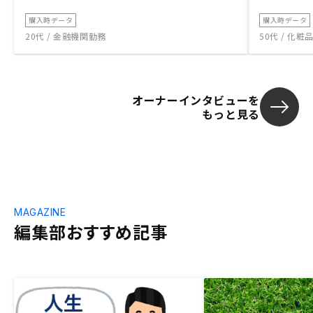
購入時データ
購入時データ
20代 / 金融機関勤務
50代 / 化
オーナーインタビューを
もっと見る
MAGAZINE
編集部おすすめ記事