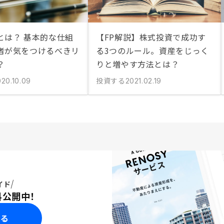
とは？ 基本的な仕組
【FP解説】株式投資で成功す
者が気をつけるべきリ
る3つのルール。資産をじっく
？
りと増やす方法とは？
投資する
020.10.09
2021.02.19
イド
料公開中！
みる