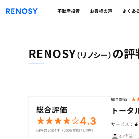
不動産投資
お客様の声
よくあ
RENOSY
の評
（リノシー）
総合評価：
総合評価
トータ
4.3
サービス：
回答数7084件（2026年08月現在）
30代前半