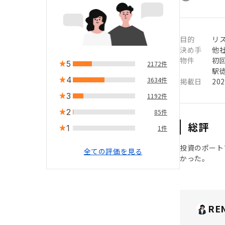
目的
リ
決め手
他
物件
初
5
2172件
駅徒
4
3634件
掲載日
20
3
1192件
2
85件
総評
1
1件
投資のポート
全ての評価を見る
かった。
RE