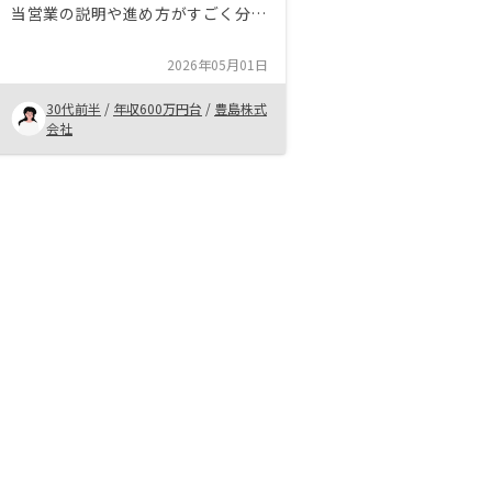
当営業の説明や進め方がすごく分か
りやすくて信頼できました。 この
人になら任せられると思い、「早く
2026年05月01日
始めたい！」という思いでスタート
できたのがとても良かったです！
30代前半
/
年収600万円台
/
豊島株式
会社