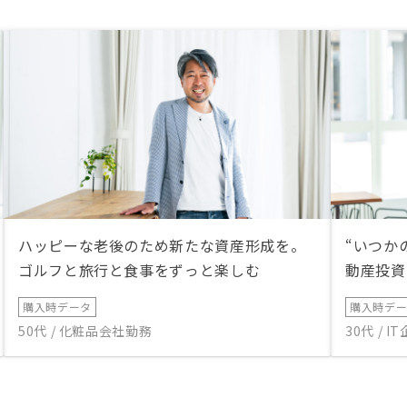
になって振り返った時に
なと思えることを期待し
まずはお話を聞いてみる
金の使い道の選択肢は増
ので、良いと思います。
ハッピーな老後のため新たな資産形成を。
“いつか
ゴルフと旅行と食事をずっと楽しむ
動産投資
購入時データ
購入時デ
50代 / 化粧品会社勤務
30代 / 