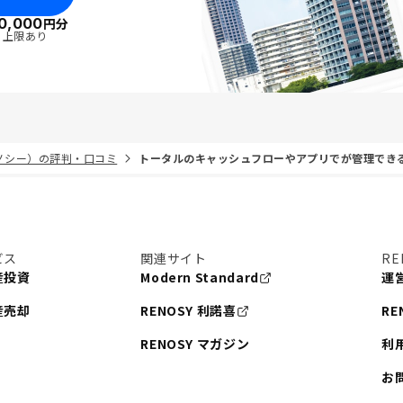
0,000
円分
・上限あり
リノシー）の評判・口コミ
トータルのキャッシュフローやアプリでが管理でき
ビス
関連サイト
RE
産投資
Modern Standard
運
産売却
RENOSY 利諾喜
RE
RENOSY マガジン
利
お