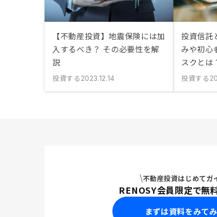
【不動産投資】地震保険には加
投資信託
入するべき？ その必要性を解
みや初心
説
スクとは
投資する
投資する
2023.12.14
2
不動産投資はじめてガ
RENOSY会員限定で無
まずは資料をみて