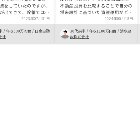
資をしていたのですが、
不動産投資を比較することで自分の
が出てきて、貯蓄ではな
将来設計に基づいた資産運用がどち
投資はないかと思い、不
2023年07月31日
らに向いているのか等理解しながら
2024年05月18日
探し始めました。面談を
購入に至った。 年収が上がるたび
半
/
年収600万円台
/
日産自動
30代前半
/
年収1100万円台
/
清水建
特典をいただけるという
に買い増しをしている。 ある程度
会社
設株式会社
っかけで、今後の知識の
のリスクがあることは認識している
ずは聞いてみようと思い
がサラリーマンとしては出来る時に
Yさんに面談を申し込みまし
しておいた方が良いと考えてい
を決めた一番の理由は少
る。、
ら始められるというとこ
動産投資に関して右も左
い私に担当者様が真摯に
だいたこと、押し売りが
とも大きいです。やって
からないことも大きいの
投資の効果vsリスクを比
に至りました。他の運用
較などは暫くオーナーと
ないと分からない部分も
物件やサービスについて
時点では☆5とはしてま