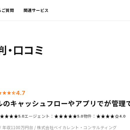
るご質問
関連サービス
判・口コミ
4.7
ルのキャッシュフローやアプリでが管理
エージェント：
物件：
5.0
5.0
4.0
/
年収1100万円台
/
株式会社ベイカレント・コンサルティング