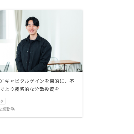
の”キャピタルゲインを目的に、不
でより戦略的な分散投資を
ータ
IT企業勤務