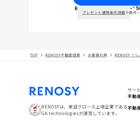
※
初回面談で
ポイント
5
PayPay
プレゼント適用条件詳細
※条件
TOP
RENOSY不動産投資
お客様の声
RENOSY（
サー
不動
RENOSYは、東証グロース上場企業である
不動
GA technologiesが運営しています。