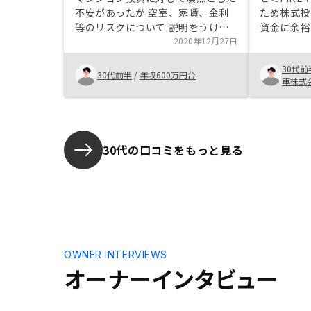
不安があったが 空室、家賃、金利
ため株式投
等のリスクについて 説明をうけ、
資金に余裕
許容できる範囲であると判断できた
2020年12月27日
く何か他の
動産投資を
30代前
するだけで
30代前半
/
年収600万円台
車株式
ところがき
ためにもま
RENOS
た。 購入
額の運用か
30代の口コミをもっと見る
ろ。かつ不
もわからな
お答えいた
無かったこ
みないとわ
で、勉強＆
較して購入
OWNER INTERVIEWS
商品との比
オーナーインタビュー
して運用し
あるので、
の評価は現