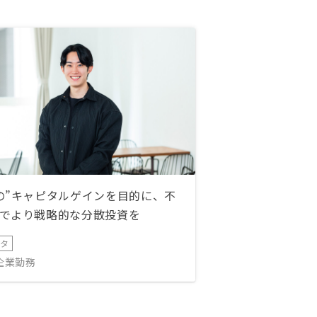
の”キャピタルゲインを目的に、不
でより戦略的な分散投資を
ータ
IT企業勤務