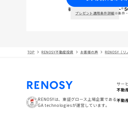
※
初回面談で
ポイント
5
PayPay
プレゼント適用条件詳細
※条件
TOP
RENOSY不動産投資
お客様の声
RENOSY（
サー
不動
RENOSYは、東証グロース上場企業である
不動
GA technologiesが運営しています。