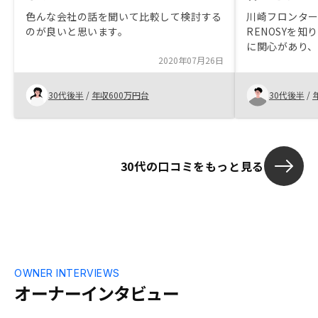
色んな会社の話を聞いて比較して検討する
川崎フロンタ
のが良いと思います。
RENOSYを
に関心があり
2020年07月26日
います。資産
ップに実物資
ており、勇気
30代後半
/
年収600万円台
30代後半
/
の方は熱心に
いて話をして
できました。
りやすく好印
30代の口コミをもっと見る
いができれば
OWNER INTERVIEWS
オーナーインタビュー