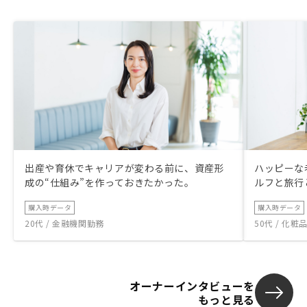
出産や育休でキャリアが変わる前に、資産形
ハッピーな
成の“仕組み”を作っておきたかった。
ルフと旅行
購入時データ
購入時データ
20代 / 金融機関勤務
50代 / 化
オーナーインタビューを
もっと見る