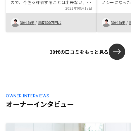
ので、今色々評価することは出来ない。
ノシーになった
全ては自己責任だが、営業担当者様を信じ
2021年08月17日
ョンで、投資
て開始。海外不動産の商品化。 サービス
る価格帯だった
は魅力的だが、その分他社と比べて不動産
が、ハイリス
30代前半
/
年収600万円台
30代前半
/
価格に乗っているように思う事がある。手
社も調べたが
数料上昇に合わせ、不動産価格が安くなっ
を比較してリ
ているなら良いのですが。
30代の口コミをもっと見る
OWNER INTERVIEWS
オーナーインタビュー