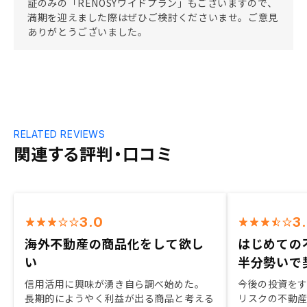
証のみの「RENOSYワイドプラン」もございますので、
満期を迎えました際はぜひご検討くださいませ。ご意見
ありがとうございました。
RELATED REVIEWS
関連する評判・口コミ
3.0
3
海外不動産の商品化をして欲し
はじめての
い
半分勢いで
信用活用に興味が湧き自ら調べ始めた。
今後の投資を
長期的にようやく利益が出る商品と考える
リスクの不動