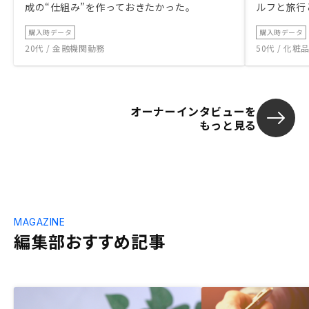
成の“仕組み”を作っておきたかった。
ルフと旅行
購入時データ
購入時データ
20代 / 金融機関勤務
50代 / 化
オーナーインタビューを
もっと見る
MAGAZINE
編集部おすすめ記事