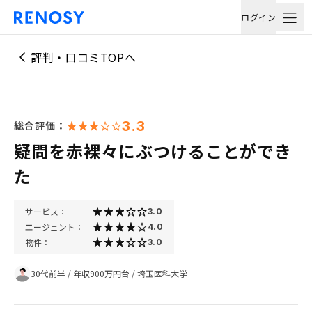
ログイン
評判・口コミTOPへ
3.3
総合評価：
疑問を赤裸々にぶつけることができ
た
サービス：
3.0
エージェント：
4.0
物件：
3.0
30代前半
/
年収900万円台
/
埼玉医科大学