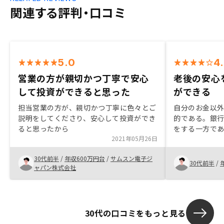
関連する評判・口コミ
5.0
4
営業の方が親切かつ丁寧で安心
老後の安心
して投資ができると思った
ができる
担当営業の方が、親切かつ丁寧に色々とご
自分のお金以
説明をしてくださり、安心して投資ができ
的である。銀
ると思ったから
をする一方で
2021年05月26日
できる点に魅
これから二人
30代前半
/
年収600万円台
/
サムスン電子ジ
う力強い言葉
30代前半
/
ャパン株式会社
けである。打
った。
30代の口コミをもっと見る