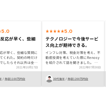
5.0
5.0
の反応が早く、些細
テクノロジーで今後サービ
ス向上が期待できる。
応が早く、些細な質問に
インフレ対策、税金対策を考え、不
てくれた。契約の時だけ
動産投資を考えていた際にRenosy
でしたらそれ以外は全て
を紹介されて話を聞きました。 不
対応してくれた。 購入
2021年10月17日
動産投資のイロハを教えてもらえ、
2022年07月30日
らかしという口コミもあ
自分自身に最も適した投資だと思え
配していたが、アフター
ました。また、価値が下がりにくい
半
/
年収1100万円台
30代後半
/
年収1200万円台
しっかりしているので安
駅でかつ駅近くの物件をスピード感
WNERアプリへの反映が
持ってタイムリーに紹介頂けた点、
いと嬉しいです。
管理など全部任せられる点、紹介制
度が活用できる点が契約するポイン
トになりました。損益分岐点など