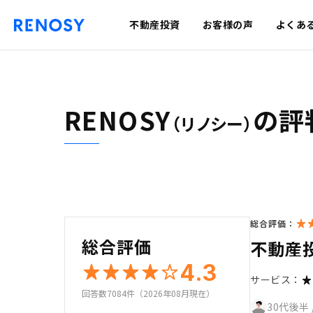
不動産投資
お客様の声
よくあ
RENOSY
の評
（リノシー）
総合評価：
総合評価
不動産
4.3
サービス：
回答数7084件（2026年08月現在）
30代後半