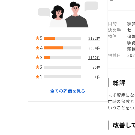
目的
家
決め手
セ
物件
追
5
2172件
駅徒
4
3634件
駅徒
掲載日
20
3
1192件
2
85件
1
1件
総評
全ての評価を見る
まず資産にな
亡時の保険と
いうことをつ
改善し