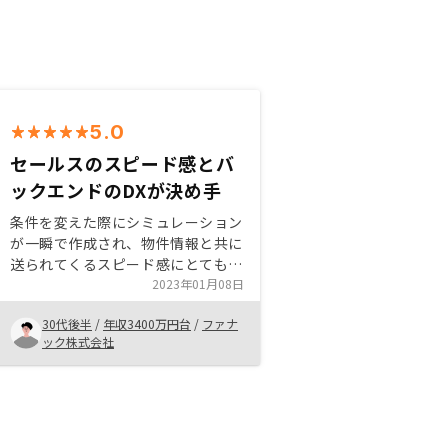
5.0
セールスのスピード感とバ
ックエンドのDXが決め手
条件を変えた際にシミュレーション
が一瞬で作成され、物件情報と共に
送られてくるスピード感にとても感
動しました。他社とも比較しました
2023年01月08日
が、シミュレーションのスピード
30代後半
/
年収3400万円台
/
ファナ
感、セールス担当のスピード感どれ
ック株式会社
をとってもピカイチで、信頼できる
と感じます。物件検索に希望条件を
入れておいて、マッチしたものを送
ってくるシステムがあると良い