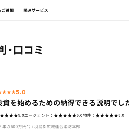
るご質問
関連サービス
判・口コミ
5.0
投資を始めるための納得できる説明でし
エージェント：
物件：
5.0
5.0
5.0
/
年収600万円台
/
羽島郡広域連合消防本部