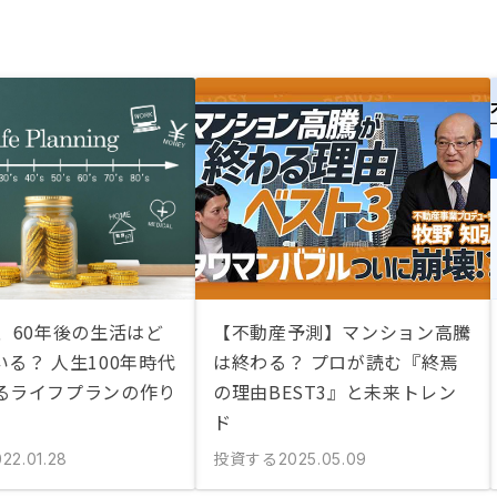
、60年後の生活はど
【不動産予測】マンション高騰
る？ 人生100年時代
は終わる？ プロが読む『終焉
るライフプランの作り
の理由BEST3』と未来トレン
ド
投資する
22.01.28
2025.05.09