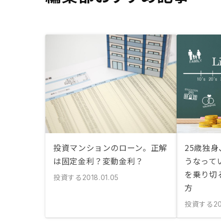
投資マンションのローン。正解
25歳独身
は固定金利？変動金利？
うなってい
を乗り切
投資する
2018.01.05
方
投資する
20