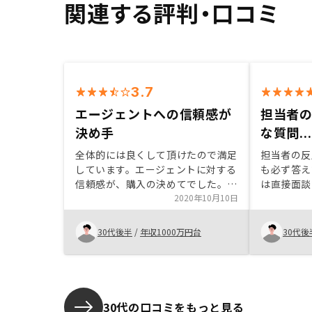
関連する評判・口コミ
3.7
エージェントへの信頼感が
担当者
決め手
な質問...
全体的には良くして頂けたので満足
担当者の反
しています。エージェントに対する
も必ず答え
信頼感が、購入の決めてでした。メ
は直接面談
リットだけでなくデメリットもきち
2020年10月10日
リモートで
んと説明してもらえたのが良かった
後は放った
です。アフターフォローにも満足し
ったので心
30代後半
/
年収1000万円台
30代後
ています。物件自体がさらに利益率
フォローも
などが魅力的になり、融資の初期投
心です。O
資額も減ればもっと購入したいと思
もう少し早
いました。あとは、書類の修正が多
かったのは改善してほしいです。提
30代の口コミをもっと見る