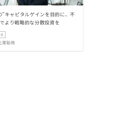
の”キャピタルゲインを目的に、不
でより戦略的な分散投資を
ータ
IT企業勤務