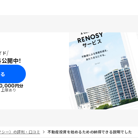
イド
料公開中！
みる
0,000
円分
・上限あり
リノシー）の評判・口コミ
不動産投資を始めるための納得できる説明でした