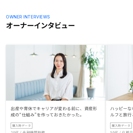
OWNER INTERVIEWS
オーナーインタビュー
出産や育休でキャリアが変わる前に、資産形
ハッピーな
成の“仕組み”を作っておきたかった。
ルフと旅行
購入時データ
購入時データ
20代 / 金融機関勤務
50代 / 化