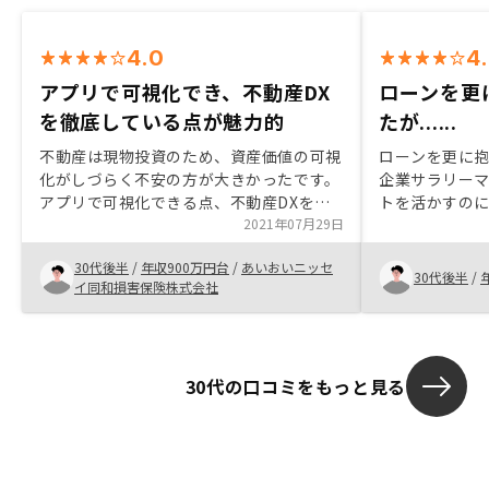
4.0
4
アプリで可視化でき、不動産DX
ローンを更
を徹底している点が魅力的
たが......
不動産は現物投資のため、資産価値の可視
ローンを更に
化がしづらく不安の方が大きかったです。
企業サラリー
アプリで可視化できる点、不動産DXを徹
トを活かすの
底している点が魅力的でした。
2021年07月29日
は大好きなフ
る事でしたが
30代後半
/
年収900万円台
/
あいおいニッセ
たため成約に
30代後半
/
イ同和損害保険株式会社
んが、アフタ
っております
マンでは自分
す。
30代の口コミをもっと見る