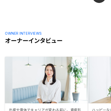
OWNER INTERVIEWS
オーナーインタビュー
出産や育休でキャリアが変わる前に、資産形
ハッピーな