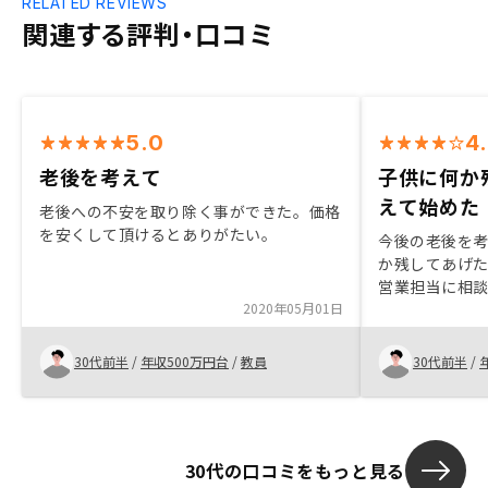
RELATED REVIEWS
関連する評判・口コミ
5.0
4
老後を考えて
子供に何か
えて始めた
老後への不安を取り除く事ができた。価格
を安くして頂けるとありがたい。
今後の老後を
か残してあげ
営業担当に相
2020年05月01日
思います。日
資金面での説
す。
30代前半
/
年収500万円台
/
教員
30代前半
/
30代の口コミをもっと見る