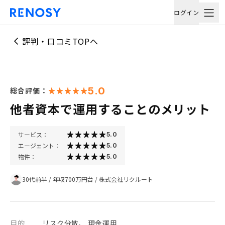
ログイン
評判・口コミTOPへ
5.0
総合評価：
他者資本で運用することのメリット
サービス：
5.0
エージェント：
5.0
物件：
5.0
30代前半
/
年収700万円台
/
株式会社リクルート
目的
リスク分散、 現金運用