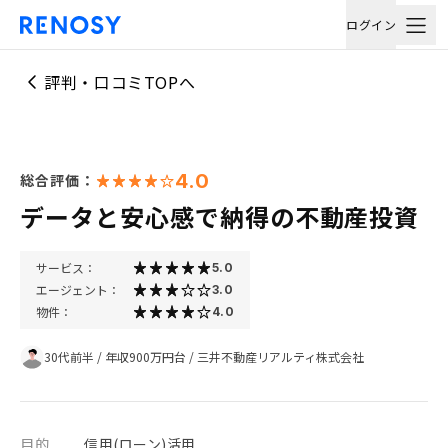
ログイン
評判・口コミTOPへ
4.0
総合評価：
データと安心感で納得の不動産投資
サービス：
5.0
エージェント：
3.0
物件：
4.0
30代前半
/
年収900万円台
/
三井不動産リアルティ株式会社
目的
信用(ローン)活用