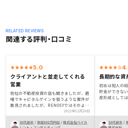
RELATED REVIEWS
関連する評判・口コミ
5.0
4
クライアントと並走してくれる
長期的な資
営業
初めは知人の
貯金ができな
他社の不動産投資の話も聞きましたが、眉
産形成として
唾でキャピタルゲインを狙うような案件が
す。ローンと
散見されましたが、RENOSYではそのよう
い資金を運用
なことはなく、不動産として本当に資産価
2022年12月20日
だと思います
値のある物件をおススメいただいたと思い
い、情報の非
30代前半
/
年収600万円台
/
株式会社ベイカ
30代前半
/
ます。
レント・コンサルティング
株式会社