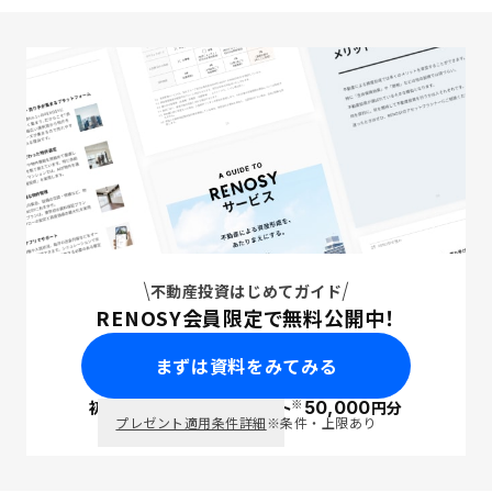
不動産投資はじめてガイド
RENOSY会員限定で無料公開中！
まずは資料をみてみる
※
初回面談で
ポイント
50,000
円分
PayPay
プレゼント適用条件詳細
※条件・上限あり