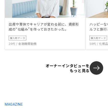
出産や育休でキャリアが変わる前に、資産形
ハッピーな
成の“仕組み”を作っておきたかった。
ルフと旅行
購入時データ
購入時データ
20代 / 金融機関勤務
50代 / 化
オーナーインタビューを
もっと見る
MAGAZINE