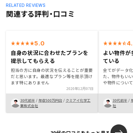
RELATED REVIEWS
関連する評判・口コミ
5.0
4
自身の状況に合わせたプランを
よい物件が
提示してもらえる
ている
担当の方に自身の状況を伝えることが重要
全てがデータ
だと思います。最適なプラン等を提示頂け
た、物件もい
ます特にありません
や物件につい
2020年12月07日
をもって選ん
で提案できるの
30代前半
/
年収500万円台
/
クミアイ化学工
30代前半
/
かった。また
業株式会社
社
く分業化され
物件について
きるなどあれ
30代の口コミをもっと見る