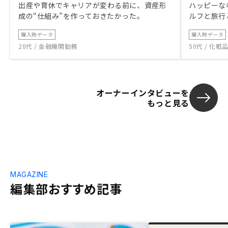
出産や育休でキャリアが変わる前に、資産形
ハッピーな
成の“仕組み”を作っておきたかった。
ルフと旅行
購入時データ
購入時データ
20代 / 金融機関勤務
50代 / 化
オーナーインタビューを
もっと見る
MAGAZINE
編集部おすすめ記事