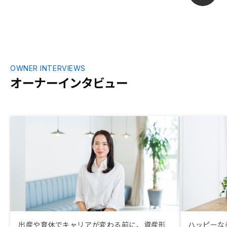
OWNER INTERVIEWS
オーナーインタビュー
出産や育休でキャリアが変わる前に、資産形
ハッピーな