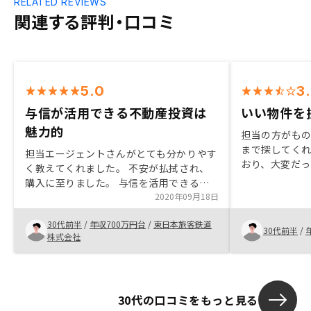
RELATED REVIEWS
関連する評判・口コミ
5.0
3
与信が活用できる不動産投資は
いい物件を
魅力的
担当の方がも
まで探してく
担当エージェントさんがとても分かりやす
おり、大変だ
く教えてくれました。 不安が払拭され、
た。また、た
購入に至りました。 与信を活用できるた
聞いてくれ、
め、不動産投資は良いなと思います。提案
2020年09月18日
た。生命保険
される物件をみるだけではなく、販売可能
いと思い始め
30代前半
/
年収700万円台
/
東日本旅客鉄道
な物件をすべてみれれば良いなと思いまし
30代前半
/
株式会社
た。
30代の口コミをもっと見る