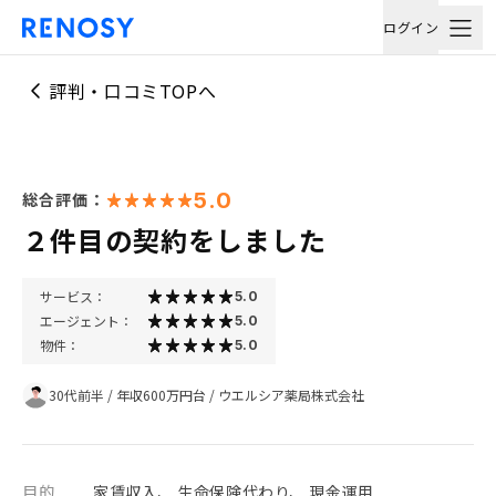
ログイン
評判・口コミTOPへ
5.0
総合評価：
２件目の契約をしました
サービス：
5.0
エージェント：
5.0
物件：
5.0
30代前半
/
年収600万円台
/
ウエルシア薬局株式会社
目的
家賃収入、 生命保険代わり、 現金運用