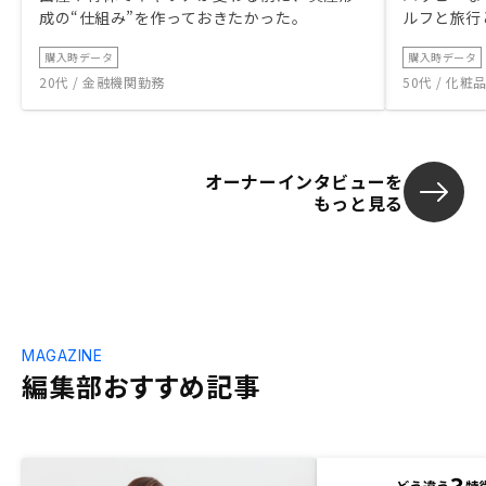
成の“仕組み”を作っておきたかった。
ルフと旅行
購入時データ
購入時データ
20代 / 金融機関勤務
50代 / 化
オーナーインタビューを
もっと見る
MAGAZINE
編集部おすすめ記事